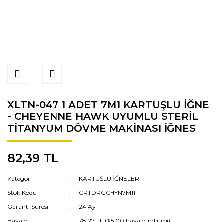
XLTN-047 1 ADET 7M1 KARTUŞLU İĞNE
- CHEYENNE HAWK UYUMLU STERİL
TİTANYUM DÖVME MAKİNASI İĞNES
82,39 TL
Kategori
KARTUŞLU İĞNELER
Stok Kodu
CRTDRGCHYN7M11
Garanti Süresi
24 Ay
Havale
78,27 TL (%5,00 havale indirimi)