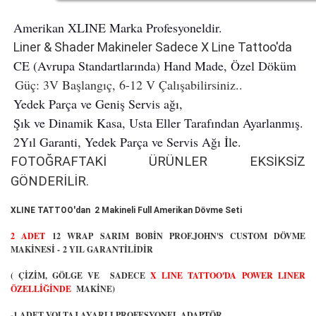
Amerikan XLINE Marka Profesyoneldir.
Liner & Shader Makineler Sadece X Line Tattoo'da
CE (Avrupa Standartlarında) Hand Made, Özel Döküm
Güç: 3V Başlangıç, 6-12 V Çalışabilirsiniz..
Yedek Parça ve Geniş Servis ağı,
Şık ve Dinamik Kasa, Usta Eller Tarafından Ayarlanmış.
2Yıl Garanti, Yedek Parça ve Servis Ağı İle.
FOTOĞRAFTAKİ ÜRÜNLER EKSİKSİZ
GÖNDERİLİR.
XLINE TATTOO'dan 2 Makineli Full Amerikan Dövme Seti
2 ADET
12 WRAP SARIM BOBİN PROF.JOHN'S CUSTOM DÖVME
MAKİNESİ - 2 YIL GARANTİLİDİR
( ÇİZİM, GÖLGE VE SADECE
X LINE TATTOO'DA POWER LINER
ÖZELLİĞİNDE
MAKİNE)
-1 ADET VOLTAJ AYARLI PROFESYONEL ADAPTÖR