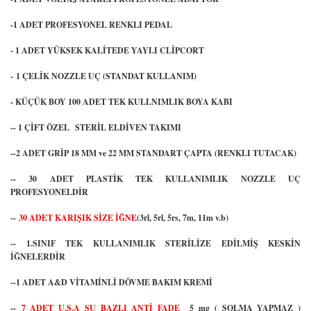
-1 ADET PROFESYONEL RENKLI PEDAL
- 1 ADET YÜKSEK KALİTEDE YAYLI CLİPCORT
- 1 ÇELİK NOZZLE UÇ (STANDAT KULLANIM)
- KÜÇÜK BOY 100 ADET TEK KULLNIMLIK BOYA KABI
-- 1 ÇİFT ÖZEL STERİL ELDİVEN TAKIMI
--2 ADET GRİP 18 MM ve 22 MM STANDART ÇAPTA (RENKLI TUTACAK)
-- 30 ADET PLASTİK TEK KULLANIMLIK NOZZLE UÇ
PROFESYONELDİR
--
30 ADET KARIŞIK SİZE İĞNE
(3rl, 5rl, 5rs, 7m, 11m v.b)
-- 1.SINIF TEK KULLANIMLIK STERİLİZE EDİLMİŞ KESKİN
İĞNELERDİR
--1 ADET A&D VİTAMİNLİ DÖVME BAKIM KREMİ
--
7 ADET U.S.A SU BAZLI ANTİ FADE
5 mg ( SOLMA YAPMAZ )