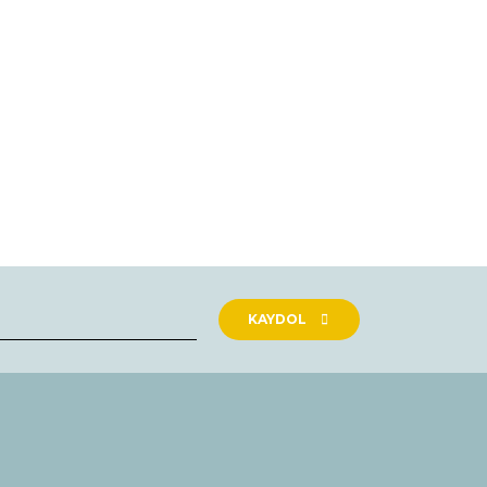
rak tarafımıza iletebilirsiniz.
KAYDOL