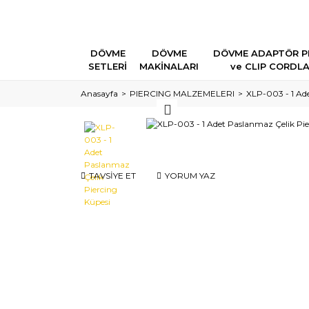
DÖVME
DÖVME
DÖVME ADAPTÖR P
SETLERİ
MAKİNALARI
ve CLIP CORDL
Anasayfa
PIERCING MALZEMELERI
XLP-003 - 1 Ade
TAVSİYE ET
YORUM YAZ