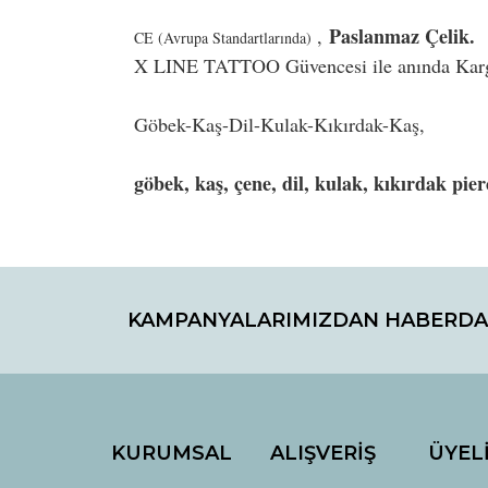
Paslanmaz Çelik.
,
CE (Avrupa Standartlarında)
X LINE TATTOO Güvencesi ile anında Kar
Göbek-Kaş-Dil-Kulak-Kıkırdak-Kaş,
göbek, kaş, çene, dil, kulak, kıkırdak pier
Bu ürünün fiyat bilgisi, resim, ürün açıklamaların
Görüş ve önerileriniz için teşekkür ederiz.
KAMPANYALARIMIZDAN HABERDA
Ürün resmi kalitesiz, bozuk veya görüntülenemiyo
Ürün açıklamasında eksik bilgiler bulunuyor.
Ürün bilgilerinde hatalar bulunuyor.
Ürün fiyatı diğer sitelerden daha pahalı.
Bu ürüne benzer farklı alternatifler olmalı.
KURUMSAL
ALIŞVERİŞ
ÜYEL