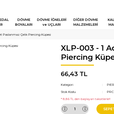
EDAL
DÖVME
DÖVME İĞNELERİ
DİĞER DÖVME
KAL
AR
BOYALARI
ve UÇLARI
MALZEMELERİ
MA
t Paslanmaz Çelik Piercing Küpesi
XLP-003 - 1 A
Piercing Küpe
66,43 TL
Kategori
PIE
Stok Kodu
PRC
* 8,86 TL den başlayan taksitlerle!!
SEPE