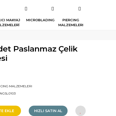
ICI MAKYAJ
MICROBLADING
PIERCING
LZEMELERİ
MALZEMELERI
det Paslanmaz Çelik
si
RCING MALZEMELERI
NGSL0103
TE EKLE
HIZLI SATIN AL