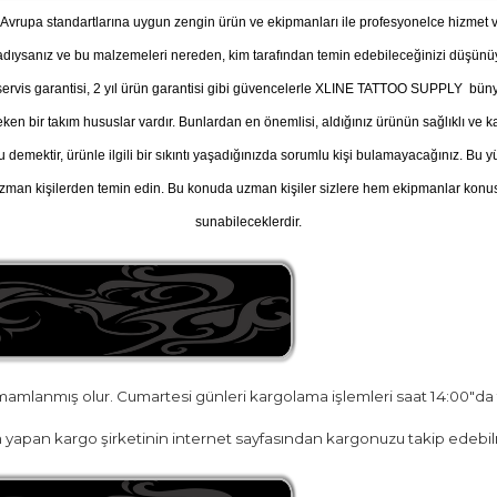
vrupa standartlarına uygun zengin ürün ve ekipmanları ile profesyonelce hizmet v
adıysanız ve bu malzemeleri nereden, kim tarafından temin edebileceğinizi düşü
, servis garantisi, 2 yıl ürün garantisi gibi güvencelerle XLINE TATTOO SUPPLY büny
n bir takım hususlar vardır. Bunlardan en önemlisi, aldığınız ürünün sağlıklı ve kal
u demektir, ürünle ilgili bir sıkıntı yaşadığınızda sorumlu kişi bulamayacağınız. B
man kişilerden temin edin. Bu konuda uzman kişiler sizlere hem ekipmanlar konusu
sunabileceklerdir.
amamlanmış olur. Cumartesi günleri kargolama işlemleri saat 14:00"da
yapan kargo şirketinin internet sayfasından kargonuzu takip edebilr