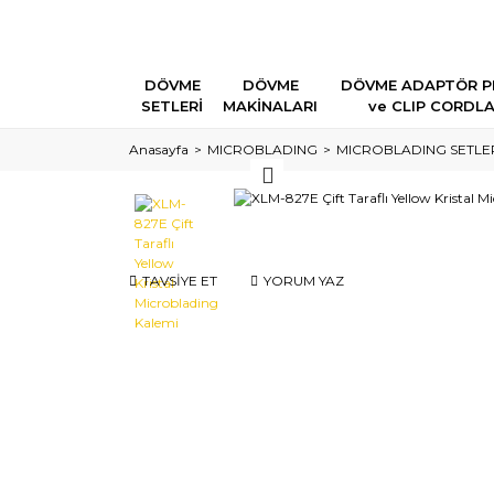
DÖVME
DÖVME
DÖVME ADAPTÖR P
SETLERİ
MAKİNALARI
ve CLIP CORDL
Anasayfa
MICROBLADING
MICROBLADING SETLER
TAVSİYE ET
YORUM YAZ