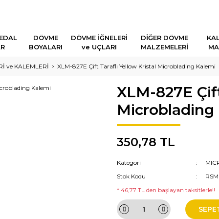
EDAL
DÖVME
DÖVME İĞNELERİ
DİĞER DÖVME
KAL
AR
BOYALARI
ve UÇLARI
MALZEMELERİ
MA
İ ve KALEMLERİ
XLM-827E Çift Taraflı Yellow Kristal Microblading Kalemi
XLM-827E Çift 
Microblading
350,78 TL
Kategori
MIC
Stok Kodu
RSM
* 46,77 TL den başlayan taksitlerle!!
SEPE