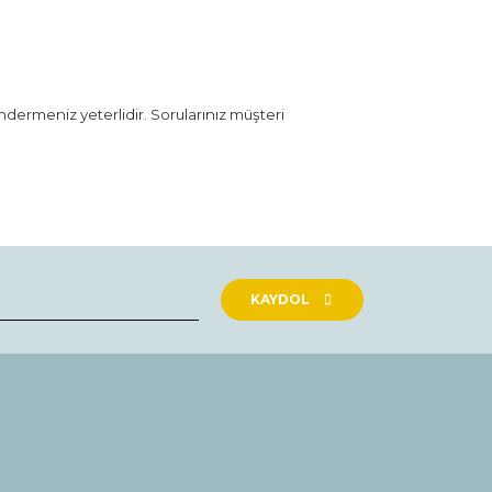
öndermeniz yeterlidir. Sorularınız müşteri
rak tarafımıza iletebilirsiniz.
KAYDOL