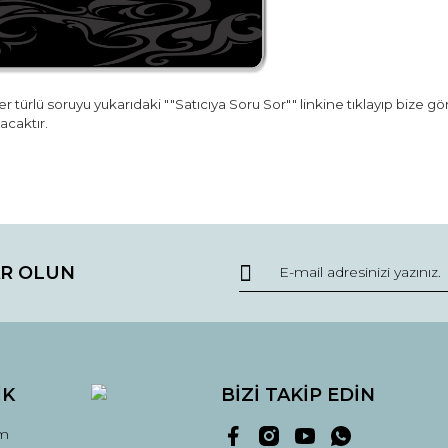
r türlü soruyu yukarıdaki ""Satıcıya Soru Sor"" linkine tıklayıp bize g
acaktır.
da ve diğer konularda yetersiz gördüğünüz noktaları öneri formunu kullana
Bu ürüne ilk yorumu siz yapın!
R OLUN
r.
Yorum Yaz
İK
BİZİ TAKİP EDİN
m