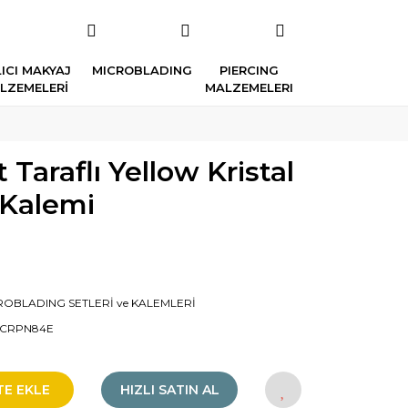
ICI MAKYAJ
MICROBLADING
PIERCING
LZEMELERİ
MALZEMELERI
Taraflı Yellow Kristal
 Kalemi
ROBLADING SETLERİ ve KALEMLERİ
CRPN84E
TE EKLE
HIZLI SATIN AL