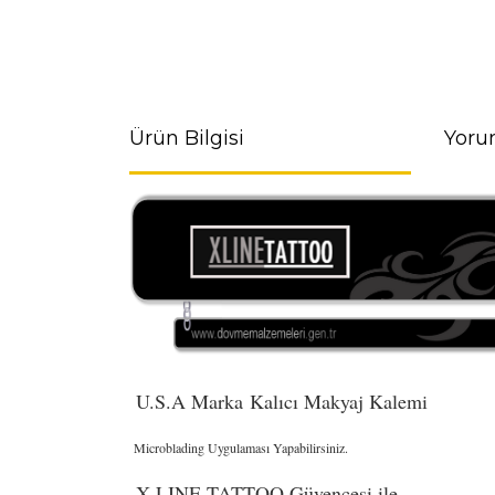
Ürün Bilgisi
Yoru
U.S.A Marka Kalıcı Makyaj Kalemi
Microblading Uygulaması Yapabilirsiniz.
X LINE TATTOO Güvencesi ile