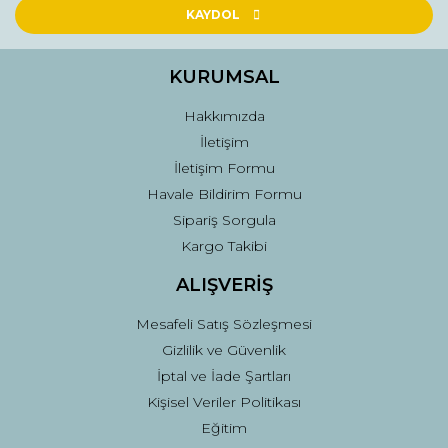
Ürün açıklamasında eksik bilgiler bulunuyor.
KAYDOL
Ürün bilgilerinde hatalar bulunuyor.
Ürün fiyatı diğer sitelerden daha pahalı.
KURUMSAL
Bu ürüne benzer farklı alternatifler olmalı.
Hakkımızda
İletişim
İletişim Formu
Havale Bildirim Formu
Sipariş Sorgula
Gönder
Kargo Takibi
ALIŞVERİŞ
Mesafeli Satış Sözleşmesi
Gizlilik ve Güvenlik
İptal ve İade Şartları
Kişisel Veriler Politikası
Eğitim