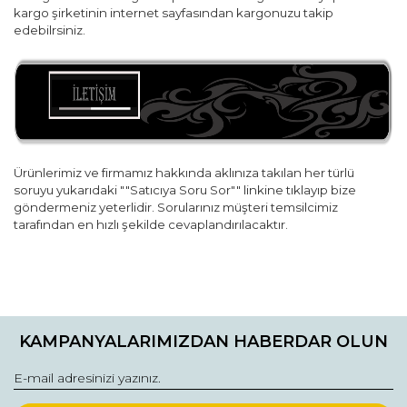
kargo şirketinin internet sayfasından kargonuzu takip
edebilrsiniz.
Ürünlerimiz ve firmamız hakkında aklınıza takılan her türlü
soruyu yukarıdaki ""Satıcıya Soru Sor"" linkine tıklayıp bize
göndermeniz yeterlidir. Sorularınız müşteri temsilcimiz
tarafından en hızlı şekilde cevaplandırılacaktır.
Bu ürünün fiyat bilgisi, resim, ürün açıklamalarında ve diğer
konularda yetersiz gördüğünüz noktaları öneri formunu
Bu ürüne ilk yorumu siz yapın!
kullanarak tarafımıza iletebilirsiniz.
KAMPANYALARIMIZDAN HABERDAR OLUN
Görüş ve önerileriniz için teşekkür ederiz.
Yorum Yaz
Ürün resmi kalitesiz, bozuk veya görüntülenemiyor.