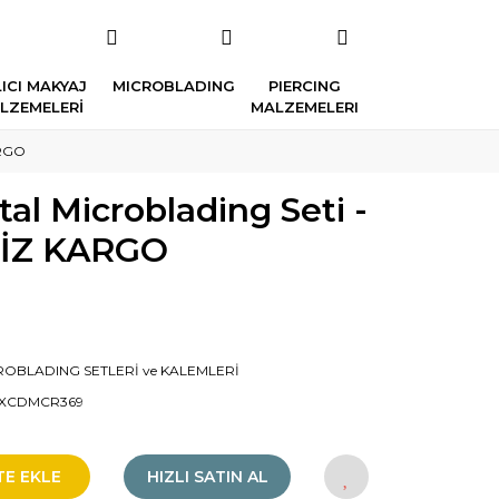
ICI MAKYAJ
MICROBLADING
PIERCING
LZEMELERİ
MALZEMELERI
ARGO
al Microblading Seti -
İZ KARGO
ROBLADING SETLERİ ve KALEMLERİ
XCDMCR369
TE EKLE
HIZLI SATIN AL