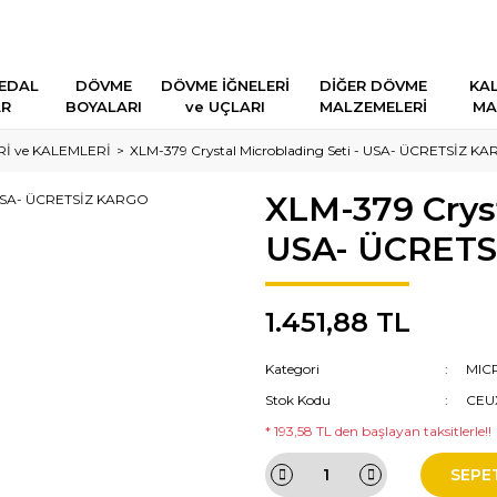
EDAL
DÖVME
DÖVME İĞNELERİ
DİĞER DÖVME
KAL
AR
BOYALARI
ve UÇLARI
MALZEMELERİ
MA
İ ve KALEMLERİ
XLM-379 Crystal Microblading Seti - USA- ÜCRETSİZ K
XLM-379 Cryst
USA- ÜCRETS
1.451,88 TL
Kategori
MIC
Stok Kodu
CEU
* 193,58 TL den başlayan taksitlerle!!
SEPE