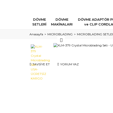
DÖVME
DÖVME
DÖVME ADAPTÖR P
SETLERİ
MAKİNALARI
ve CLIP CORDL
Anasayfa
MICROBLADING
MICROBLADING SETLER
TAVSİYE ET
YORUM YAZ