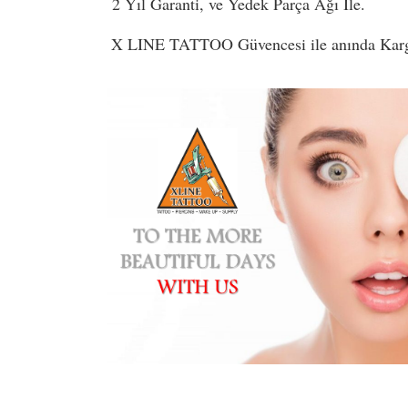
2 Yıl Garanti, ve Yedek Parça Ağı İle.
X LINE TATTOO Güvencesi ile anında Kar
Bu ürünün fiyat bilgisi, resim, ürün açıklamaların
Görüş ve önerileriniz için teşekkür ederiz.