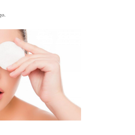
go.
da ve diğer konularda yetersiz gördüğünüz noktaları öneri formunu kullana