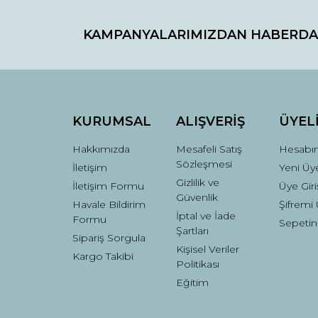
KAMPANYALARIMIZDAN HABERDA
Ürün resmi kalitesiz, bozuk veya görüntülenemiyo
Ürün açıklamasında eksik bilgiler bulunuyor.
Ürün bilgilerinde hatalar bulunuyor.
Ürün fiyatı diğer sitelerden daha pahalı.
Bu ürüne benzer farklı alternatifler olmalı.
KURUMSAL
ALIŞVERİŞ
ÜYEL
Hakkımızda
Mesafeli Satış
Hesabı
Sözleşmesi
İletişim
Yeni Üye
Gizlilik ve
İletişim Formu
Üye Giri
Güvenlik
Havale Bildirim
Şifremi
İptal ve İade
Formu
Sepetin
Şartları
Sipariş Sorgula
Kişisel Veriler
Kargo Takibi
Politikası
Eğitim