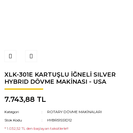
XLK-301E KARTUŞLU İĞNELİ SILVER
HYBRID DÖVME MAKİNASI - USA
7.743,88 TL
Kategori
ROTARY DÖVME MAKİNALARI
Stok Kodu
HYBR51SS1D12
* 1.032,52 TL den başlayan taksitlerle!!