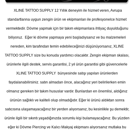
XLINE TATTOO SUPPLY 12 Yıllık deneyim ile hizmet veren, Avrupa
standartlarına uygun zengin ürün ve ekipmanları ile profesyonelce hizmet
vermektedir. Dövme yapmak için bir takım ekipmanlara ihtiyaç duyulduğunu
biliyoruz. Eğer ki dövme yapmaya yeni başladıysanız ve bu malzemeleri
nereden, kim tarafından temin edebileceğinizi düşünüyorsanız, XLINE
TATTOO SUPPLY size bu konuda yardımcı olacaktır. Zengin ekipman skalası,
ürünlerle ilgili destek, servis garantisi, 2 yıl ürün garantisi gibi güvencelerle
XLINE TATTOO SUPPLY bünyesinde satışı yapılan ürünlerden
faydalanabilirsiniz. satın almadan önce, alacağınız yeri belirilerken emin
olmanız gereken bir takım hususlar vardır. Bunlardan en önemlisi, aldığınız
ürünün sağlıklı ve kaliteli olup olmadığıdır. Eğer ki ürünü aldıktan sonra
satıcısına ulaşamayacağınız bir yerden alıyorsanız, bu kesinlikle şu demektir,
ürünle ilgili bir sıkıntı yaşadığınızda sorumlu kişi bulamayacağınız. Bu yüzden
eğer ki Dövme Piercing ve Kalıcı Makyaj ekipmanı alıyorsanız mutlaka bu