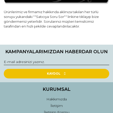
Ürünlerimiz ve firmamız hakkında aklınıza takılan her türlü
soruyu yukarıdaki ""Satıcıya Soru Sor"" linkine tıklayıp bize
göndermeniz yeterlidir. Sorularınız müşteri temsilcimiz
tarafından en hızlı şekilde cevaplandırılacaktır.
Bu ürünün fiyat bilgisi, resim, ürün açıklamalarında ve diğer
konularda yetersiz gördüğünüz noktaları öneri formunu
Bu ürüne ilk yorumu siz yapın!
kullanarak tarafımıza iletebilirsiniz.
KAMPANYALARIMIZDAN HABERDAR OLUN
Görüş ve önerileriniz için teşekkür ederiz.
Yorum Yaz
Ürün resmi kalitesiz, bozuk veya görüntülenemiyor.
Ürün açıklamasında eksik bilgiler bulunuyor.
KAYDOL
Ürün bilgilerinde hatalar bulunuyor.
Ürün fiyatı diğer sitelerden daha pahalı.
KURUMSAL
Bu ürüne benzer farklı alternatifler olmalı.
Hakkımızda
İletişim
İletişim Formu