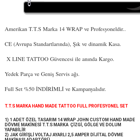
Amerikan T.T.S Marka 14 WRAP ve Profesyoneldir..
CE (Avrupa Standartlarında), Şık ve dinamik Kasa.
X LINE TATTOO Güvencesi ile anında Kargo.
Yedek Parça ve Geniş Servis ağı.
Full Set %50 İNDİRİMLİ ve Kampanyalıdır.
BOYA
........30 mFO
T.T.S MARKA HAND MADE TATTOO FULL PROFESYONEL SET
1) 1 ADET ÖZEL TASARIM 14 WRAP JOHN CUSTOM HAND MADE
DÖVME MAKİNESİ T.T.S MARKA ÇİZGİ, GÖLGE VE DOLUM
YAPABİLİR
2) JAK GİRİŞLİ VOLTAJ AYARLI 2,5 AMPER DİJİTAL DÖVME
MAKİNASI ADAPTÖRÜ