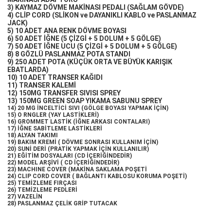
3) KAYMAZ DÖVME MAKİNASI PEDALI (SAĞLAM GÖVDE)
4) CLİP CORD (SLİKON ve DAYANIKLI KABLO ve PASLANMAZ
JACK)
5) 10 ADET ANA RENK DÖVME BOYASI
6) 50 ADET İĞNE (5 ÇİZGİ + 5 DOLUM + 5 GÖLGE)
7) 50 ADET İĞNE UCU (5 ÇİZGİ + 5 DOLUM + 5 GÖLGE)
8) 8 GÖZLÜ PASLANMAZ POTA STANDI
9) 250 ADET POTA (KÜÇÜK ORTA VE BÜYÜK KARIŞIK
EBATLARDA)
10) 10 ADET TRANSER KAĞIDI
11) TRANSER KALEMİ
12) 150MG TRANSFER SIVISI SPREY
13) 150MG GREEN SOAP YIKAMA SABUNU SPREY
14) 20 MG İNCELTİCİ SIVI (GÖLGE BOYASI YAPMAK İÇİN)
15) O RNGLER (YAY LASTİKLERİ)
16) GROMMET LASTİK (İĞNE ARKASI CONTALARI)
17) İĞNE SABİTLEME LASTİKLERİ
18) ALYAN TAKIMI
19) BAKIM KREMİ ( DÖVME SONRASI KULLANIM İÇİN)
20) SUNİ DERİ (PRATİK YAPMAK İÇİN KULLANILIR)
21) EĞİTİM DOSYALARI (CD İÇERİĞİNDEDİR)
22) MODEL ARŞİVİ ( CD İÇERİĞİNDEDİR)
23) MACHINE COVER (MAKİNA SAKLAMA POŞETİ
24) CLIP CORD COVER ( BAĞLANTI KABLOSU KORUMA POŞETİ)
25) TEMİZLEME FIRÇASI
26) TEMİZLEME PEDLERİ
27) VAZELİN
28) PASLANMAZ ÇELİK GRİP TUTACAK