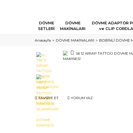
DÖVME
DÖVME
DÖVME ADAPTÖR P
SETLERİ
MAKİNALARI
ve CLIP CORDL
Anasayfa
DÖVME MAKİNALARI
BOBİNLİ DÖVME 
TAVSİYE ET
YORUM YAZ