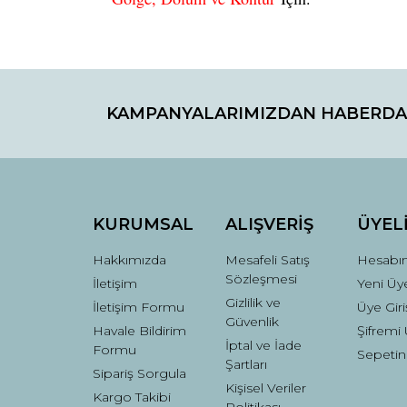
Bu ürünün fiyat bilgisi, resim, ürün açıklamaların
Görüş ve önerileriniz için teşekkür ederiz.
KAMPANYALARIMIZDAN HABERDA
Ürün resmi kalitesiz, bozuk veya görüntülenemiyo
Ürün açıklamasında eksik bilgiler bulunuyor.
Ürün bilgilerinde hatalar bulunuyor.
Ürün fiyatı diğer sitelerden daha pahalı.
Bu ürüne benzer farklı alternatifler olmalı.
KURUMSAL
ALIŞVERİŞ
ÜYEL
Hakkımızda
Mesafeli Satış
Hesabı
Sözleşmesi
İletişim
Yeni Üye
Gizlilik ve
İletişim Formu
Üye Giri
Güvenlik
Havale Bildirim
Şifremi
İptal ve İade
Formu
Sepetin
Şartları
Sipariş Sorgula
Kişisel Veriler
Kargo Takibi