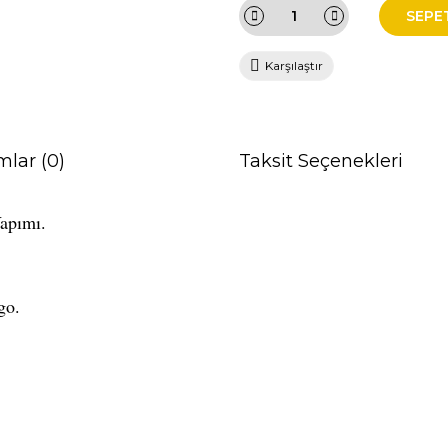
SEPE
Karşılaştır
mlar (0)
Taksit Seçenekleri
apımı.
go.