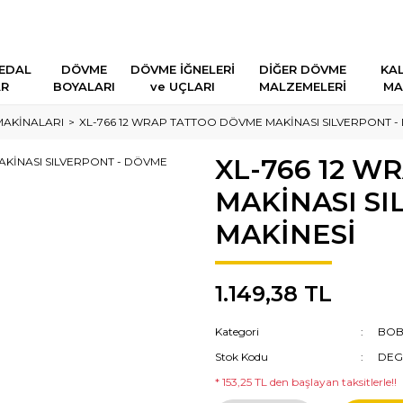
EDAL
DÖVME
DÖVME İĞNELERİ
DİĞER DÖVME
KAL
AR
BOYALARI
ve UÇLARI
MALZEMELERİ
MA
MAKİNALARI
XL-766 12 WRAP TATTOO DÖVME MAKİNASI SILVERPONT -
XL-766 12 
MAKİNASI S
MAKİNESİ
1.149,38 TL
Kategori
BOB
Stok Kodu
DEG
* 153,25 TL den başlayan taksitlerle!!