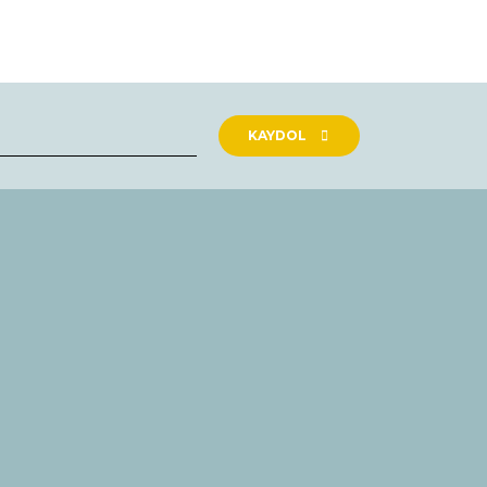
rak tarafımıza iletebilirsiniz.
KAYDOL