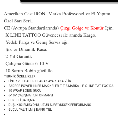
Amerikan Cast IRON
Marka Profesyonel ve El Yapımı.
Özel Sarı Seri..
CE (Avrupa Standartlarında)
Çizgi Gölge ve Kontür
İçin.
X LINE TATTOO Güvencesi ile anında Kargo.
Yedek Parça ve Geniş Servis ağı.
Şık ve Dinamik Kasa.
2 Yıl Garanti.
Çalışma Gücü: 6-10 V
10 Sarım Bobin gücü ile..
TEKNİK ÖZELLİKLER
LİNER VE SHADER OLARAK AYARLANABİLİR..
SADECE POWER LİNER MAKİNELER T.T.S MARKA İLE X LINE TATTOO'DA
10 WRAP BOBİN GÜCÜ
6-10V ÇALIŞMA PERFORMANSI
DENGELİ ÇALIŞMA
DÜŞÜK ISI EMİSYONU, UZUN SÜRE YÜKSEK PERFORMANS
GÜÇLÜ YALITILMIŞ BAKIR TEL