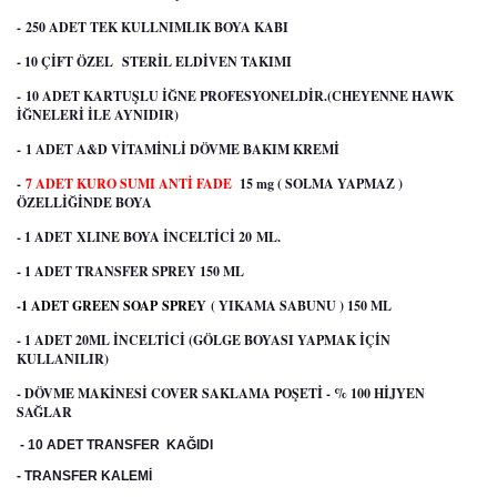
- 250 ADET TEK KULLNIMLIK BOYA KABI
- 10 ÇİFT ÖZEL STERİL ELDİVEN TAKIMI
- 10 ADET KARTUŞLU İĞNE PROFESYONELDİR.(CHEYENNE HAWK
İĞNELERİ İLE AYNIDIR)
- 1 ADET A&D VİTAMİNLİ DÖVME BAKIM KREMİ
-
7 ADET KURO SUMI ANTİ FADE
15 mg ( SOLMA YAPMAZ )
ÖZELLİĞİNDE BOYA
- 1 ADET XLINE BOYA İNCELTİCİ 20 ML.
- 1 ADET TRANSFER SPREY 150 ML
-
1 ADET GREEN SOAP
SPREY
( YIKAMA SABUNU ) 150 ML
- 1 ADET 20ML İNCELTİCİ (GÖLGE BOYASI YAPMAK İÇİN
KULLANILIR)
- DÖVME MAKİNESİ COVER SAKLAMA POŞETİ - % 100 HİJYEN
SAĞLAR
- 10 ADET TRANSFER KAĞIDI
- TRANSFER KALEMİ