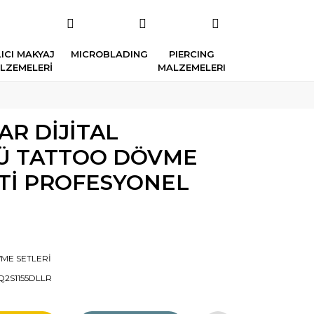
ICI MAKYAJ
MICROBLADING
PIERCING
LZEMELERİ
MALZEMELERI
AR DİJİTAL
Ü TATTOO DÖVME
ETİ PROFESYONEL
ME SETLERİ
Q2S1155DLLR