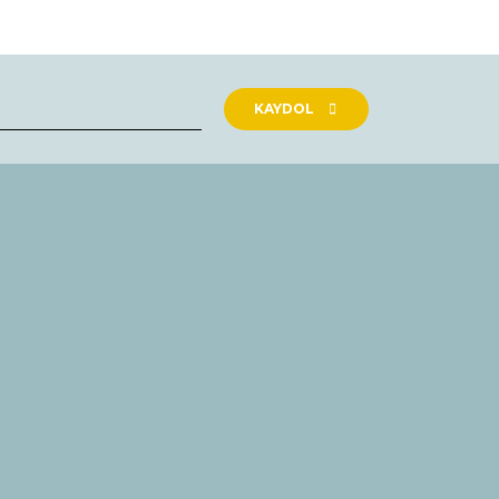
rak tarafımıza iletebilirsiniz.
KAYDOL