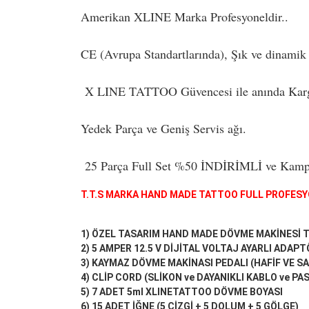
Amerikan XLINE Marka Profesyoneldir..
CE (Avrupa Standartlarında), Şık ve dinamik
X LINE TATTOO Güvencesi ile anında Kar
Yedek Parça ve Geniş Servis ağı.
25 Parça Full Set %50 İNDİRİMLİ ve Kampa
T.T.S MARKA HAND MADE TATTOO FULL PROFESY
1) ÖZEL TASARIM HAND MADE DÖVME MAKİNESİ T.
2) 5 AMPER 12.5 V DİJİTAL VOLTAJ AYARLI ADAP
3) KAYMAZ DÖVME MAKİNASI PEDALI (HAFİF VE 
4) CLİP CORD (SLİKON ve DAYANIKLI KABLO ve P
5) 7 ADET 5ml XLINETATTOO DÖVME BOYASI
6) 15 ADET İĞNE (5 ÇİZGİ + 5 DOLUM + 5 GÖLGE)