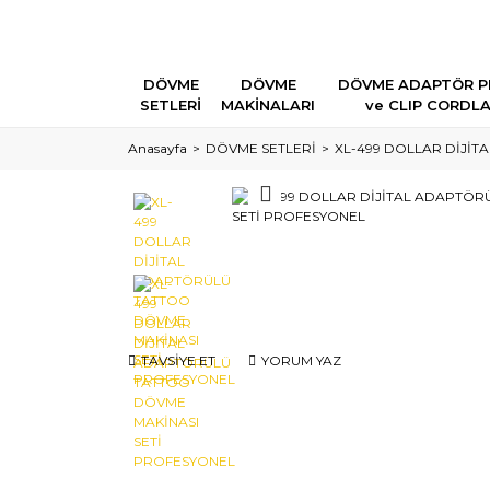
DÖVME
DÖVME
DÖVME ADAPTÖR P
SETLERİ
MAKİNALARI
ve CLIP CORDL
Anasayfa
DÖVME SETLERİ
XL-499 DOLLAR DİJİ
TAVSİYE ET
YORUM YAZ