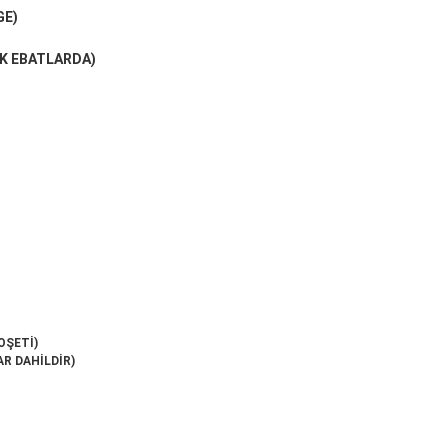
GE)
IK EBATLARDA)
OŞETİ)
AR DAHİLDİR)