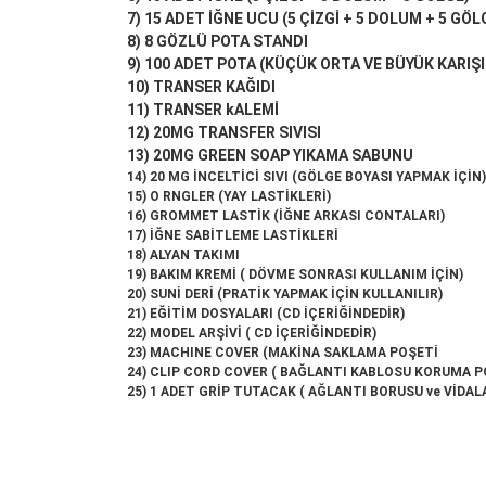
7) 15 ADET İĞNE UCU (5 ÇİZGİ + 5 DOLUM + 5 GÖL
8) 8 GÖZLÜ POTA STANDI
9) 100 ADET POTA (KÜÇÜK ORTA VE BÜYÜK KARIŞ
10) TRANSER KAĞIDI
11) TRANSER kALEMİ
12) 20MG TRANSFER SIVISI
13) 20MG GREEN SOAP YIKAMA SABUNU
14) 20 MG İNCELTİCİ SIVI (GÖLGE BOYASI YAPMAK İÇİN)
15) O RNGLER (YAY LASTİKLERİ)
16) GROMMET LASTİK (İĞNE ARKASI CONTALARI)
17) İĞNE SABİTLEME LASTİKLERİ
18) ALYAN TAKIMI
19) BAKIM KREMİ ( DÖVME SONRASI KULLANIM İÇİN)
20) SUNİ DERİ (PRATİK YAPMAK İÇİN KULLANILIR)
21) EĞİTİM DOSYALARI (CD İÇERİĞİNDEDİR)
22) MODEL ARŞİVİ ( CD İÇERİĞİNDEDİR)
23) MACHINE COVER (MAKİNA SAKLAMA POŞETİ
24) CLIP CORD COVER ( BAĞLANTI KABLOSU KORUMA P
25) 1 ADET GRİP TUTACAK ( AĞLANTI BORUSU ve VİDAL