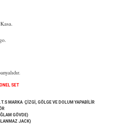
 Kasa.
go.
nyalıdır.
BOYA ........30 mFO
ONEL SET
T.S MARKA ÇİZGİ, GÖLGE VE DOLUM YAPABİLİR
TÖR
SAĞLAM GÖVDE)
ASLANMAZ JACK)