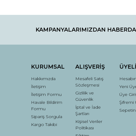
Bu ürünün fiyat bilgisi, resim, ürün açıklamaların
Görüş ve önerileriniz için teşekkür ederiz.
KAMPANYALARIMIZDAN HABERDA
Ürün resmi kalitesiz, bozuk veya görüntülenemiyo
Ürün açıklamasında eksik bilgiler bulunuyor.
Ürün bilgilerinde hatalar bulunuyor.
Ürün fiyatı diğer sitelerden daha pahalı.
Bu ürüne benzer farklı alternatifler olmalı.
KURUMSAL
ALIŞVERİŞ
ÜYEL
Hakkımızda
Mesafeli Satış
Hesabı
Sözleşmesi
İletişim
Yeni Üye
Gizlilik ve
İletişim Formu
Üye Giri
Güvenlik
Havale Bildirim
Şifremi
İptal ve İade
Formu
Sepetin
Şartları
Sipariş Sorgula
Kişisel Veriler
Kargo Takibi
Politikası
Eğitim