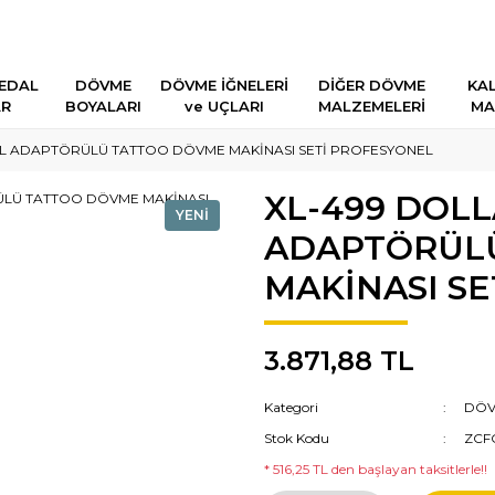
EDAL
DÖVME
DÖVME İĞNELERİ
DİĞER DÖVME
KAL
AR
BOYALARI
ve UÇLARI
MALZEMELERİ
MA
TAL ADAPTÖRÜLÜ TATTOO DÖVME MAKİNASI SETİ PROFESYONEL
XL-499 DOLL
YENİ
ADAPTÖRÜL
MAKİNASI S
3.871,88 TL
Kategori
DÖV
Stok Kodu
ZCF
* 516,25 TL den başlayan taksitlerle!!