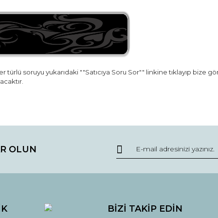
r türlü soruyu yukarıdaki ""Satıcıya Soru Sor"" linkine tıklayıp bize g
acaktır.
da ve diğer konularda yetersiz gördüğünüz noktaları öneri formunu kullana
Bu ürüne ilk yorumu siz yapın!
R OLUN
r.
Yorum Yaz
İK
BİZİ TAKİP EDİN