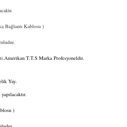
caktır.
 Bağlantı Kablosu )
mludur.
i.
Amerikan T.T.S Marka Profesyoneldir.
lik Yay.
yapılacaktır.
blosu )
ludur.