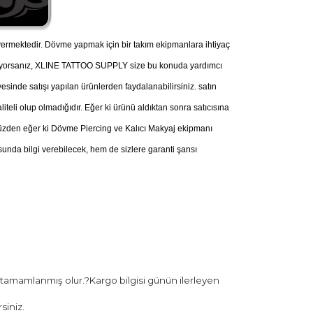
ermektedir. Dövme yapmak için bir takım ekipmanlara ihtiyaç
nüyorsanız, XLINE TATTOO SUPPLY size bu konuda yardımcı
esinde satışı yapılan ürünlerden faydalanabilirsiniz. satın
iteli olup olmadığıdır. Eğer ki ürünü aldıktan sonra satıcısına
u yüzden eğer ki Dövme Piercing ve Kalıcı Makyaj ekipmanı
nda bilgi verebilecek, hem de sizlere garanti şansı
 tamamlanmış olur.?Kargo bilgisi günün ilerleyen
siniz.