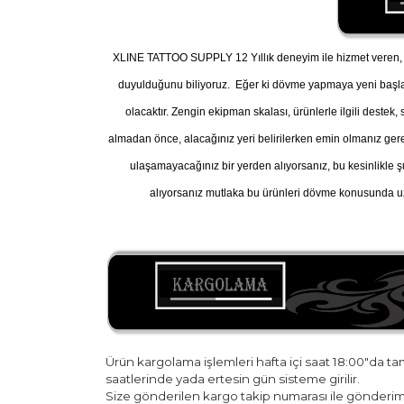
XLINE TATTOO SUPPLY 12 Yıllık deneyim ile hizmet veren, A
duyulduğunu biliyoruz. Eğer ki dövme yapmaya yeni başl
olacaktır. Zengin ekipman skalası, ürünlerle ilgili destek
almadan önce, alacağınız yeri belirilerken emin olmanız gereke
ulaşamayacağınız bir yerden alıyorsanız, bu kesinlikle ş
alıyorsanız mutlaka bu ürünleri dövme konusunda uz
Ürün kargolama işlemleri hafta içi saat 18:00"da t
saatlerinde yada ertesin gün sisteme girilir.
Size gönderilen kargo takip numarası ile gönderim 