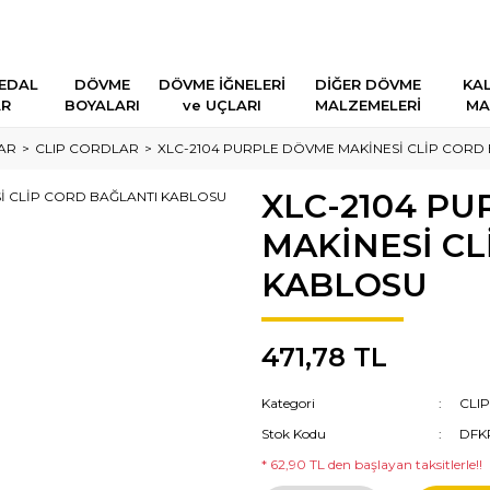
EDAL
DÖVME
DÖVME İĞNELERİ
DİĞER DÖVME
KAL
AR
BOYALARI
ve UÇLARI
MALZEMELERİ
MA
AR
CLIP CORDLAR
XLC-2104 PURPLE DÖVME MAKİNESİ CLİP CORD
XLC-2104 P
MAKİNESİ CL
KABLOSU
471,78 TL
Kategori
CLI
Stok Kodu
DFK
* 62,90 TL den başlayan taksitlerle!!