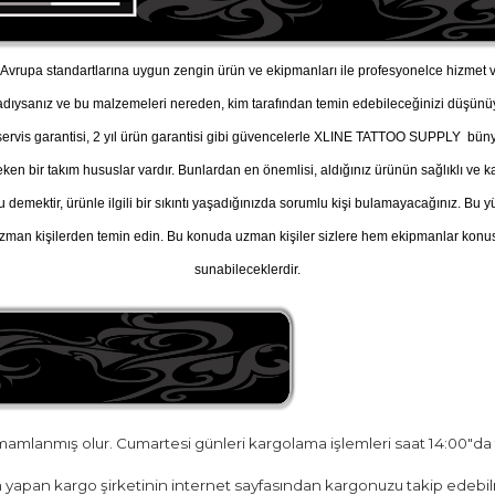
vrupa standartlarına uygun zengin ürün ve ekipmanları ile profesyonelce hizmet v
adıysanız ve bu malzemeleri nereden, kim tarafından temin edebileceğinizi düşü
, servis garantisi, 2 yıl ürün garantisi gibi güvencelerle XLINE TATTOO SUPPLY büny
n bir takım hususlar vardır. Bunlardan en önemlisi, aldığınız ürünün sağlıklı ve kal
u demektir, ürünle ilgili bir sıkıntı yaşadığınızda sorumlu kişi bulamayacağınız. B
man kişilerden temin edin. Bu konuda uzman kişiler sizlere hem ekipmanlar konusu
sunabileceklerdir.
amamlanmış olur. Cumartesi günleri kargolama işlemleri saat 14:00"da
yapan kargo şirketinin internet sayfasından kargonuzu takip edebilr