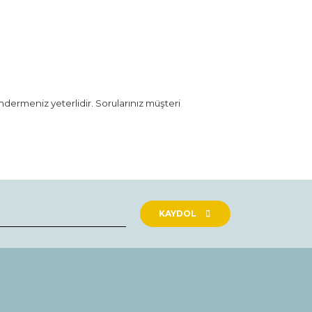
öndermeniz yeterlidir. Sorularınız müşteri
rak tarafımıza iletebilirsiniz.
KAYDOL