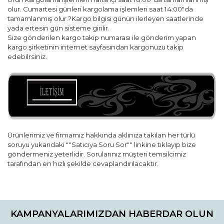
olur. Cumartesi günleri kargolama işlemleri saat 14:00"da
tamamlanmış olur.?Kargo bilgisi günün ilerleyen saatlerinde
yada ertesin gün sisteme girilir.
Size gönderilen kargo takip numarası ile gönderim yapan
kargo şirketinin internet sayfasından kargonuzu takip
edebilrsiniz.
Ürünlerimiz ve firmamız hakkında aklınıza takılan her türlü
soruyu yukarıdaki ""Satıcıya Soru Sor"" linkine tıklayıp bize
göndermeniz yeterlidir. Sorularınız müşteri temsilcimiz
tarafından en hızlı şekilde cevaplandırılacaktır.
Bu ürünün fiyat bilgisi, resim, ürün açıklamalarında ve diğer
konularda yetersiz gördüğünüz noktaları öneri formunu
Bu ürüne ilk yorumu siz yapın!
kullanarak tarafımıza iletebilirsiniz.
KAMPANYALARIMIZDAN HABERDAR OLUN
Görüş ve önerileriniz için teşekkür ederiz.