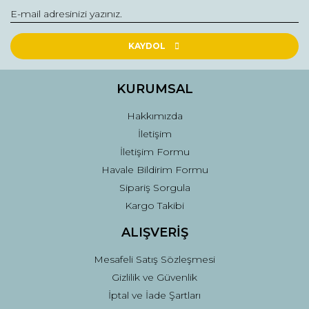
Yorum Yaz
Ürün resmi kalitesiz, bozuk veya görüntülenemiyor.
Ürün açıklamasında eksik bilgiler bulunuyor.
KAYDOL
Ürün bilgilerinde hatalar bulunuyor.
Ürün fiyatı diğer sitelerden daha pahalı.
KURUMSAL
Bu ürüne benzer farklı alternatifler olmalı.
Hakkımızda
İletişim
İletişim Formu
Havale Bildirim Formu
Sipariş Sorgula
Gönder
Kargo Takibi
ALIŞVERİŞ
Mesafeli Satış Sözleşmesi
Gizlilik ve Güvenlik
İptal ve İade Şartları