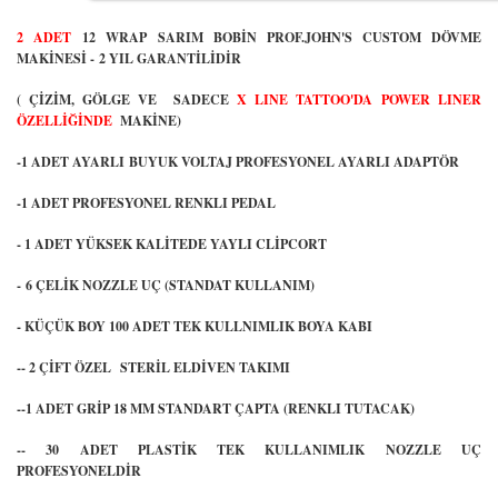
2 ADET
12 WRAP SARIM BOBİN PROF.JOHN'S CUSTOM DÖVME
MAKİNESİ - 2 YIL GARANTİLİDİR
( ÇİZİM, GÖLGE VE SADECE
X LINE TATTOO'DA POWER LINER
ÖZELLİĞİNDE
MAKİNE)
-1 ADET AYARLI BUYUK VOLTAJ PROFESYONEL AYARLI ADAPTÖR
-1 ADET PROFESYONEL RENKLI PEDAL
- 1 ADET YÜKSEK KALİTEDE YAYLI CLİPCORT
- 6 ÇELİK NOZZLE UÇ (STANDAT KULLANIM)
- KÜÇÜK BOY 100 ADET TEK KULLNIMLIK BOYA KABI
-- 2 ÇİFT ÖZEL STERİL ELDİVEN TAKIMI
--1 ADET GRİP 18 MM STANDART ÇAPTA (RENKLI TUTACAK)
-- 30 ADET PLASTİK TEK KULLANIMLIK NOZZLE UÇ
PROFESYONELDİR