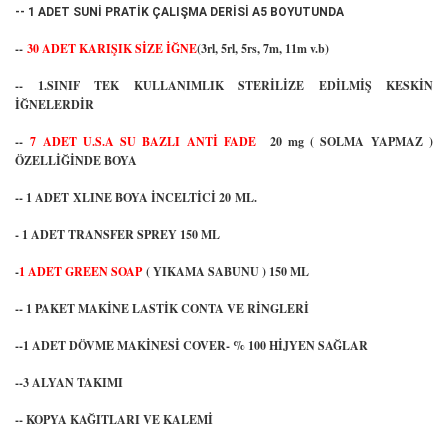
-- 1 ADET SUNİ PRATİK ÇALIŞMA DERİSİ A5 BOYUTUNDA
--
30 ADET KARIŞIK SİZE İĞNE
(3rl, 5rl, 5rs, 7m, 11m v.b)
-- 1.SINIF TEK KULLANIMLIK STERİLİZE EDİLMİŞ KESKİN
İĞNELERDİR
--
7 ADET U.S.A SU BAZLI ANTİ FADE
20 mg ( SOLMA YAPMAZ )
ÖZELLİĞİNDE BOYA
-- 1 ADET XLINE BOYA İNCELTİCİ 20 ML.
- 1 ADET TRANSFER SPREY 150 ML
-
1 ADET GREEN SOAP
( YIKAMA SABUNU ) 150 ML
-- 1 PAKET MAKİNE LASTİK CONTA VE RİNGLERİ
--1 ADET DÖVME MAKİNESİ COVER- % 100 HİJYEN SAĞLAR
--3 ALYAN TAKIMI
-- KOPYA KAĞITLARI VE KALEMİ