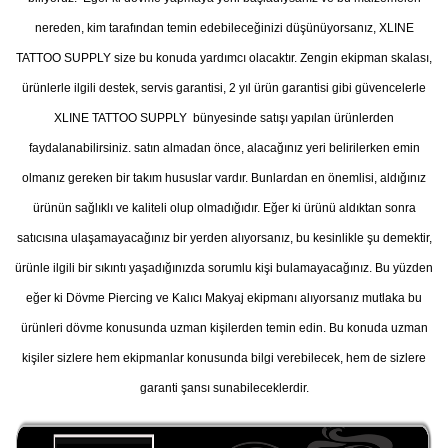
nereden, kim tarafından temin edebileceğinizi düşünüyorsanız, XLINE
TATTOO SUPPLY size bu konuda yardımcı olacaktır. Zengin ekipman skalası,
ürünlerle ilgili destek, servis garantisi, 2 yıl ürün garantisi gibi güvencelerle
XLINE TATTOO SUPPLY bünyesinde satışı yapılan ürünlerden
faydalanabilirsiniz. satın almadan önce, alacağınız yeri belirilerken emin
olmanız gereken bir takım hususlar vardır. Bunlardan en önemlisi, aldığınız
ürünün sağlıklı ve kaliteli olup olmadığıdır. Eğer ki ürünü aldıktan sonra
satıcısına ulaşamayacağınız bir yerden alıyorsanız, bu kesinlikle şu demektir,
ürünle ilgili bir sıkıntı yaşadığınızda sorumlu kişi bulamayacağınız. Bu yüzden
eğer ki Dövme Piercing ve Kalıcı Makyaj ekipmanı alıyorsanız mutlaka bu
ürünleri dövme konusunda uzman kişilerden temin edin. Bu konuda uzman
kişiler sizlere hem ekipmanlar konusunda bilgi verebilecek, hem de sizlere
garanti şansı sunabileceklerdir.