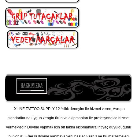
XLINE TATTOO SUPPLY 12 Yıllık deneyim ile hizmet veren, Avrupa
standartlarına uygun zengin ürün ve ekipmanları ile profesyonelce hizmet
vermektedir. Dövme yapmak için bir takım ekipmanlara ihtiyaç duyulduğunu
biliyoruz. Eğer ki dövme yapmaya yeni başladıysanız ve bu malzemeleri