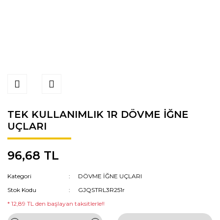
TEK KULLANIMLIK 1R DÖVME İĞNE
UÇLARI
96,68 TL
Kategori
DÖVME İĞNE UÇLARI
Stok Kodu
GJQSTRL3R251r
* 12,89 TL den başlayan taksitlerle!!