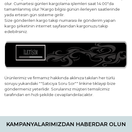
olur. Cumartesi günleri kargolama işlemleri saat 14:00"da
tamamlanmış olur.?Kargo bilgisi günün ilerleyen saatlerinde
yada ertesin gün sisteme girilir.
Size gönderilen kargo takip numarası ile gönderim yapan
kargo şirketinin internet sayfasından kargonuzu takip
edebilrsiniz.
Ürünlerimiz ve firmamız hakkında aklınıza takılan her türlü
soruyu yukarıdaki ""Satıcıya Soru Sor"" linkine tıklayıp bize
göndermeniz yeterlidir. Sorularınız müşteri temsilcimiz
tarafından en hızlı şekilde cevaplandırılacaktır.
Bu ürünün fiyat bilgisi, resim, ürün açıklamalarında ve diğer
konularda yetersiz gördüğünüz noktaları öneri formunu
Bu ürüne ilk yorumu siz yapın!
kullanarak tarafımıza iletebilirsiniz.
KAMPANYALARIMIZDAN HABERDAR OLUN
Görüş ve önerileriniz için teşekkür ederiz.