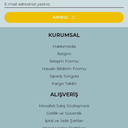
Yorum Yaz
Ürün resmi kalitesiz, bozuk veya görüntülenemiyor.
Ürün açıklamasında eksik bilgiler bulunuyor.
KAYDOL
Ürün bilgilerinde hatalar bulunuyor.
Ürün fiyatı diğer sitelerden daha pahalı.
KURUMSAL
Bu ürüne benzer farklı alternatifler olmalı.
Hakkımızda
İletişim
İletişim Formu
Havale Bildirim Formu
Sipariş Sorgula
Gönder
Kargo Takibi
ALIŞVERİŞ
Mesafeli Satış Sözleşmesi
Gizlilik ve Güvenlik
İptal ve İade Şartları