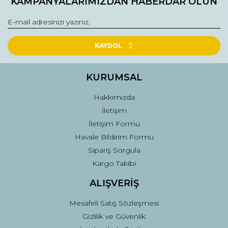
KAMPANYALARIMIZDAN HABERDAR OLUN
Görüş ve önerileriniz için teşekkür ederiz.
Yorum Yaz
Ürün resmi kalitesiz, bozuk veya görüntülenemiyor.
Ürün açıklamasında eksik bilgiler bulunuyor.
KAYDOL
Ürün bilgilerinde hatalar bulunuyor.
Ürün fiyatı diğer sitelerden daha pahalı.
KURUMSAL
Bu ürüne benzer farklı alternatifler olmalı.
Hakkımızda
İletişim
İletişim Formu
Havale Bildirim Formu
Sipariş Sorgula
Gönder
Kargo Takibi
ALIŞVERİŞ
Mesafeli Satış Sözleşmesi
Gizlilik ve Güvenlik