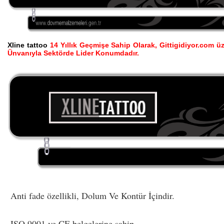
Xline tattoo
14 Yıllık Geçmişe Sahip Olarak, Gittigidiyor.com ü
Ünvanıyla Sektörde Lider Konumdadır.
Anti fade özellikli, Dolum Ve Kontür İçindir.
ISO 9001 ve CE belgelerine sahip.