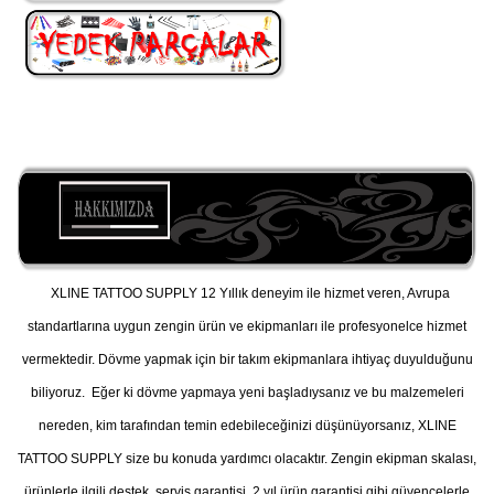
XLINE TATTOO SUPPLY 12 Yıllık deneyim ile hizmet veren, Avrupa
standartlarına uygun zengin ürün ve ekipmanları ile profesyonelce hizmet
vermektedir. Dövme yapmak için bir takım ekipmanlara ihtiyaç duyulduğunu
biliyoruz. Eğer ki dövme yapmaya yeni başladıysanız ve bu malzemeleri
nereden, kim tarafından temin edebileceğinizi düşünüyorsanız, XLINE
TATTOO SUPPLY size bu konuda yardımcı olacaktır. Zengin ekipman skalası,
ürünlerle ilgili destek, servis garantisi, 2 yıl ürün garantisi gibi güvencelerle