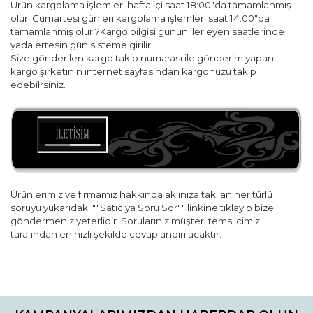
Ürün kargolama işlemleri hafta içi saat 18:00"da tamamlanmış
olur. Cumartesi günleri kargolama işlemleri saat 14:00"da
tamamlanmış olur.?Kargo bilgisi günün ilerleyen saatlerinde
yada ertesin gün sisteme girilir.
Size gönderilen kargo takip numarası ile gönderim yapan
kargo şirketinin internet sayfasından kargonuzu takip
edebilrsiniz.
Ürünlerimiz ve firmamız hakkında aklınıza takılan her türlü
soruyu yukarıdaki ""Satıcıya Soru Sor"" linkine tıklayıp bize
göndermeniz yeterlidir. Sorularınız müşteri temsilcimiz
tarafından en hızlı şekilde cevaplandırılacaktır.
Bu ürünün fiyat bilgisi, resim, ürün açıklamalarında ve diğer
konularda yetersiz gördüğünüz noktaları öneri formunu
Bu ürüne ilk yorumu siz yapın!
kullanarak tarafımıza iletebilirsiniz.