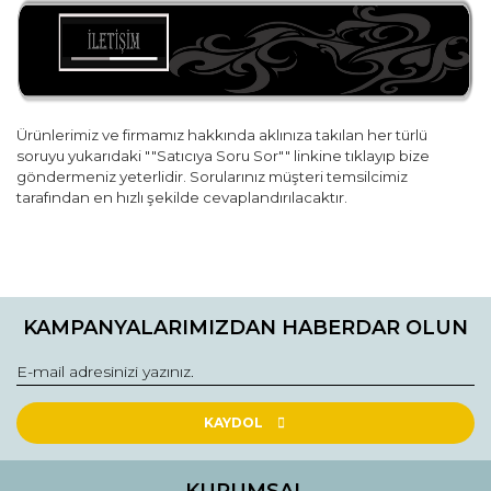
Ürünlerimiz ve firmamız hakkında aklınıza takılan her türlü
soruyu yukarıdaki ""Satıcıya Soru Sor"" linkine tıklayıp bize
göndermeniz yeterlidir. Sorularınız müşteri temsilcimiz
tarafından en hızlı şekilde cevaplandırılacaktır.
Bu ürünün fiyat bilgisi, resim, ürün açıklamalarında ve diğer
konularda yetersiz gördüğünüz noktaları öneri formunu
Bu ürüne ilk yorumu siz yapın!
kullanarak tarafımıza iletebilirsiniz.
KAMPANYALARIMIZDAN HABERDAR OLUN
Görüş ve önerileriniz için teşekkür ederiz.
Yorum Yaz
Ürün resmi kalitesiz, bozuk veya görüntülenemiyor.
Ürün açıklamasında eksik bilgiler bulunuyor.
KAYDOL
Ürün bilgilerinde hatalar bulunuyor.
Ürün fiyatı diğer sitelerden daha pahalı.