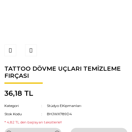
TATTOO DÖVME UÇLARI TEMİZLEME
FIRÇASI
36,18 TL
Kategori
Stüdyo EKipmanları
Stok Kodu
BHJWX789D4
* 4,82 TL den başlayan taksitlerle!!