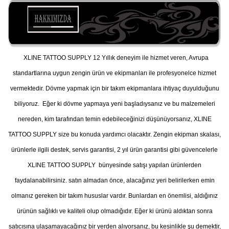
XLINE TATTOO SUPPLY 12 Yıllık deneyim ile hizmet veren, Avrupa
standartlarına uygun zengin ürün ve ekipmanları ile profesyonelce hizmet
vermektedir. Dövme yapmak için bir takım ekipmanlara ihtiyaç duyulduğunu
biliyoruz. Eğer ki dövme yapmaya yeni başladıysanız ve bu malzemeleri
nereden, kim tarafından temin edebileceğinizi düşünüyorsanız, XLINE
TATTOO SUPPLY size bu konuda yardımcı olacaktır. Zengin ekipman skalası,
ürünlerle ilgili destek, servis garantisi, 2 yıl ürün garantisi gibi güvencelerle
XLINE TATTOO SUPPLY bünyesinde satışı yapılan ürünlerden
faydalanabilirsiniz. satın almadan önce, alacağınız yeri belirilerken emin
olmanız gereken bir takım hususlar vardır. Bunlardan en önemlisi, aldığınız
ürünün sağlıklı ve kaliteli olup olmadığıdır. Eğer ki ürünü aldıktan sonra
satıcısına ulaşamayacağınız bir yerden alıyorsanız, bu kesinlikle şu demektir,