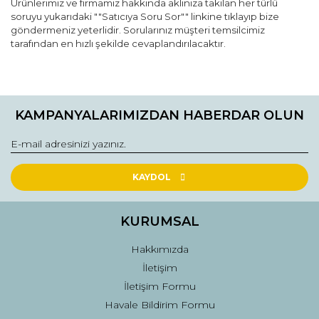
Ürünlerimiz ve firmamız hakkında aklınıza takılan her türlü
soruyu yukarıdaki ""Satıcıya Soru Sor"" linkine tıklayıp bize
göndermeniz yeterlidir. Sorularınız müşteri temsilcimiz
tarafından en hızlı şekilde cevaplandırılacaktır.
Bu ürünün fiyat bilgisi, resim, ürün açıklamalarında ve diğer
konularda yetersiz gördüğünüz noktaları öneri formunu
Bu ürüne ilk yorumu siz yapın!
kullanarak tarafımıza iletebilirsiniz.
KAMPANYALARIMIZDAN HABERDAR OLUN
Görüş ve önerileriniz için teşekkür ederiz.
Yorum Yaz
Ürün resmi kalitesiz, bozuk veya görüntülenemiyor.
Ürün açıklamasında eksik bilgiler bulunuyor.
KAYDOL
Ürün bilgilerinde hatalar bulunuyor.
Ürün fiyatı diğer sitelerden daha pahalı.
KURUMSAL
Bu ürüne benzer farklı alternatifler olmalı.
Hakkımızda
İletişim
İletişim Formu
Havale Bildirim Formu