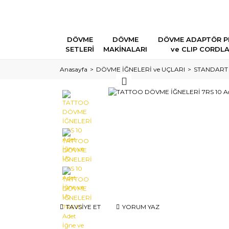
DÖVME
DÖVME
DÖVME ADAPTÖR P
SETLERİ
MAKİNALARI
ve CLIP CORDL
Anasayfa
DÖVME İĞNELERİ ve UÇLARI
STANDART
TAVSİYE ET
YORUM YAZ