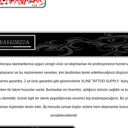
vrupa standartlarına uygun zengin ürün ve ekipmanları ile profesyonelce hizmet v
adıysanız ve bu malzemeleri nereden, kim tarafından temin edebileceğinizi düşü
, servis garantisi, 2 yıl ürün garantisi gibi güvencelerle XLINE TATTOO SUPPLY büny
n bir takım hususlar vardır. Bunlardan en önemlisi, aldığınız ürünün sağlıklı ve kal
u demektir, ürünle ilgili bir sıkıntı yaşadığınızda sorumlu kişi bulamayacağınız. B
man kişilerden temin edin. Bu konuda uzman kişiler sizlere hem ekipmanlar konusu
sunabileceklerdir.