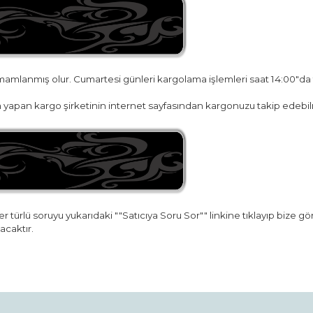
amamlanmış olur. Cumartesi günleri kargolama işlemleri saat 14:00"da
yapan kargo şirketinin internet sayfasından kargonuzu takip edebilr
r türlü soruyu yukarıdaki ""Satıcıya Soru Sor"" linkine tıklayıp bize g
acaktır.
da ve diğer konularda yetersiz gördüğünüz noktaları öneri formunu kullana
Bu ürüne ilk yorumu siz yapın!