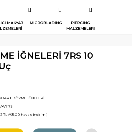
ICI MAKYAJ
MICROBLADING
PIERCING
LZEMELERİ
MALZEMELERI
E İĞNELERİ 7RS 10
 Uç
NDART DÖVME İĞNELERİ
VW7RS
32 TL (%5,00 havale indirimi)