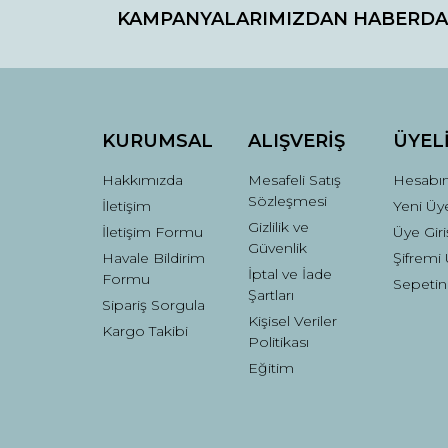
KAMPANYALARIMIZDAN HABERDA
Ürün resmi kalitesiz, bozuk veya görüntülenemiyo
Ürün açıklamasında eksik bilgiler bulunuyor.
Ürün bilgilerinde hatalar bulunuyor.
Ürün fiyatı diğer sitelerden daha pahalı.
Bu ürüne benzer farklı alternatifler olmalı.
KURUMSAL
ALIŞVERİŞ
ÜYEL
Hakkımızda
Mesafeli Satış
Hesabı
Sözleşmesi
İletişim
Yeni Üye
Gizlilik ve
İletişim Formu
Üye Giri
Güvenlik
Havale Bildirim
Şifremi
İptal ve İade
Formu
Sepetin
Şartları
Sipariş Sorgula
Kişisel Veriler
Kargo Takibi
Politikası
Eğitim