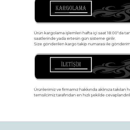
Ürün kargolama işlemleri hafta içi saat 18:00"da t
saatlerinde yada ertesin gün sisteme girilir.
Size gönderilen kargo takip numarası ile gönderim 
Ürünlerimiz ve firmamız hakkında aklınıza takılan he
temsilcimiz tarafından en hızlı şekilde cevaplandırıl
Bu ürünün fiyat bilgisi, resim, ürün açıklamaların
Görüş ve önerileriniz için teşekkür ederiz.