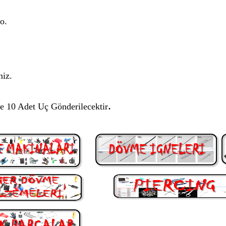
o.
niz.
.
e 10 Adet Uç Gönderilecektir