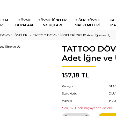
EDAL
DÖVME
DÖVME İĞNELERİ
DİĞER DÖVME
KAL
AR
BOYALARI
ve UÇLARI
MALZEMELERİ
MA
 DÖVME İĞNELERİ
TATTOO DÖVME İĞNELERİ 7RS 10 Adet İğne ve Uç
TATTOO DÖVM
Adet İğne ve
157,18 TL
Kategori
STA
Stok Kodu
DLU
Havale
149,
* 20,96 TL den başlayan taksitlerle!!