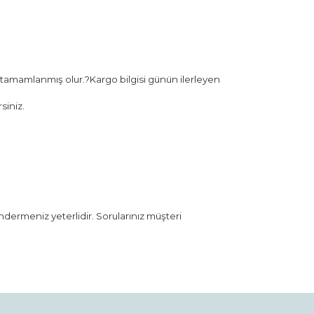
 tamamlanmış olur.?Kargo bilgisi günün ilerleyen
siniz.
öndermeniz yeterlidir. Sorularınız müşteri
rak tarafımıza iletebilirsiniz.