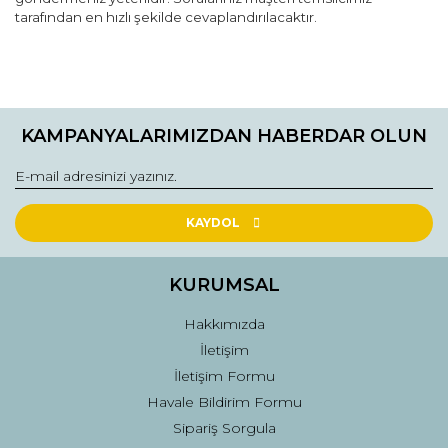
tarafından en hızlı şekilde cevaplandırılacaktır.
Bu ürünün fiyat bilgisi, resim, ürün açıklamalarında ve diğer
konularda yetersiz gördüğünüz noktaları öneri formunu
Bu ürüne ilk yorumu siz yapın!
kullanarak tarafımıza iletebilirsiniz.
KAMPANYALARIMIZDAN HABERDAR OLUN
Görüş ve önerileriniz için teşekkür ederiz.
Yorum Yaz
Ürün resmi kalitesiz, bozuk veya görüntülenemiyor.
Ürün açıklamasında eksik bilgiler bulunuyor.
KAYDOL
Ürün bilgilerinde hatalar bulunuyor.
Ürün fiyatı diğer sitelerden daha pahalı.
KURUMSAL
Bu ürüne benzer farklı alternatifler olmalı.
Hakkımızda
İletişim
İletişim Formu
Havale Bildirim Formu
Sipariş Sorgula
Gönder