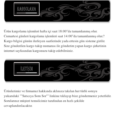
Ürün kargolama işlemleri hafta içi saat 18:00"da tamamlanmış olur.
Cumartesi günleri kargolama işlemleri saat 14:00"da tamamlanmış olur.?
Kargo bilgisi günün ilerleyen saatlerinde yada ertesin gün sisteme girilir.
Size gönderilen kargo takip numarası ile gönderim yapan kargo şirketinin
internet sayfasından kargonuzu takip edebilrsiniz.
Ürünlerimiz ve firmamız hakkında aklınıza takılan her türlü soruyu
yukarıdaki ""Satıcıya Soru Sor"" linkine tıklayıp bize göndermeniz yeterlidir.
Sorularınız müşteri temsilcimiz tarafından en hızlı şekilde
cevaplandırılacaktır.