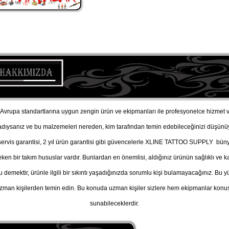
vrupa standartlarına uygun zengin ürün ve ekipmanları ile profesyonelce hizmet v
adıysanız ve bu malzemeleri nereden, kim tarafından temin edebileceğinizi düşü
, servis garantisi, 2 yıl ürün garantisi gibi güvencelerle XLINE TATTOO SUPPLY büny
n bir takım hususlar vardır. Bunlardan en önemlisi, aldığınız ürünün sağlıklı ve kal
u demektir, ürünle ilgili bir sıkıntı yaşadığınızda sorumlu kişi bulamayacağınız. B
man kişilerden temin edin. Bu konuda uzman kişiler sizlere hem ekipmanlar konusu
sunabileceklerdir.