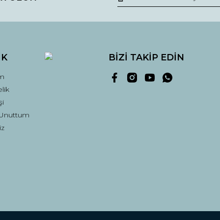
Yorum Yaz
İK
BİZİ TAKİP EDİN
m
lik
şi
 Unuttum
Gönder
iz