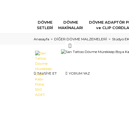
DÖVME
DÖVME
DÖVME ADAPTÖR P
SETLERİ
MAKİNALARI
ve CLIP CORDL
Anasayfa
DİĞER DÖVME MALZEMELERİ
Stüdyo EK
TAVSİYE ET
YORUM YAZ