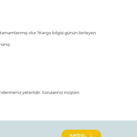
 tamamlanmış olur.?Kargo bilgisi günün ilerleyen
siniz.
öndermeniz yeterlidir. Sorularınız müşteri
rak tarafımıza iletebilirsiniz.
KAYDOL