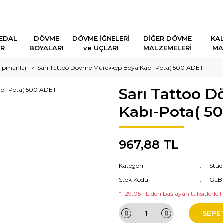
EDAL
DÖVME
DÖVME İĞNELERİ
DİĞER DÖVME
KAL
AR
BOYALARI
ve UÇLARI
MALZEMELERİ
MA
ipmanları
Sarı Tattoo Dövme Mürekkep Boya Kabı-Pota( 500 ADET
Sarı Tattoo 
Kabı-Pota( 5
967,88 TL
Kategori
Stüd
Stok Kodu
GLB
* 129,05 TL den başlayan taksitlerle!!
SEPE