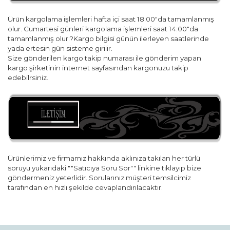
Ürün kargolama işlemleri hafta içi saat 18:00"da tamamlanmış
olur. Cumartesi günleri kargolama işlemleri saat 14:00"da
tamamlanmış olur.?Kargo bilgisi günün ilerleyen saatlerinde
yada ertesin gün sisteme girilir.
Size gönderilen kargo takip numarası ile gönderim yapan
kargo şirketinin internet sayfasından kargonuzu takip
edebilrsiniz.
Ürünlerimiz ve firmamız hakkında aklınıza takılan her türlü
soruyu yukarıdaki ""Satıcıya Soru Sor"" linkine tıklayıp bize
göndermeniz yeterlidir. Sorularınız müşteri temsilcimiz
tarafından en hızlı şekilde cevaplandırılacaktır.
Bu ürünün fiyat bilgisi, resim, ürün açıklamalarında ve diğer
konularda yetersiz gördüğünüz noktaları öneri formunu
Bu ürüne ilk yorumu siz yapın!