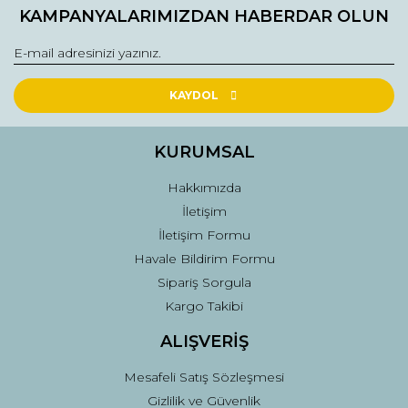
kullanarak tarafımıza iletebilirsiniz.
KAMPANYALARIMIZDAN HABERDAR OLUN
Görüş ve önerileriniz için teşekkür ederiz.
Yorum Yaz
Ürün resmi kalitesiz, bozuk veya görüntülenemiyor.
Ürün açıklamasında eksik bilgiler bulunuyor.
KAYDOL
Ürün bilgilerinde hatalar bulunuyor.
Ürün fiyatı diğer sitelerden daha pahalı.
KURUMSAL
Bu ürüne benzer farklı alternatifler olmalı.
Hakkımızda
İletişim
İletişim Formu
Havale Bildirim Formu
Sipariş Sorgula
Gönder
Kargo Takibi
ALIŞVERİŞ
Mesafeli Satış Sözleşmesi
Gizlilik ve Güvenlik