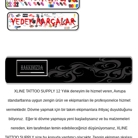
XLINE TATTOO SUPPLY 12 Yıllık deneyim ile hizmet veren, Avrupa
standartlarına uygun zengin ürün ve ekipmanları ile profesyonelce hizmet
vermektedir. Dövme yapmak için bir takım ekipmanlara ihtiyaç duyulduğunu
biliyoruz. Eğer ki dövme yapmaya yeni başladıysanız ve bu malzemeleri
nereden, kim tarafından temin edebileceğinizi düşünüyorsanız, XLINE
TATTOO SUPPLY size bu konuda yardımcı olacaktır. Zengin ekipman skalası,