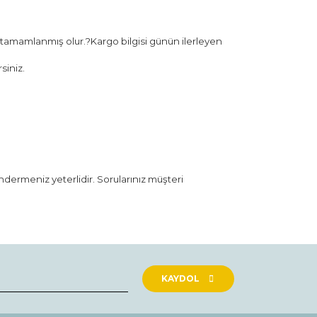
 tamamlanmış olur.?Kargo bilgisi günün ilerleyen
siniz.
öndermeniz yeterlidir. Sorularınız müşteri
rak tarafımıza iletebilirsiniz.
KAYDOL