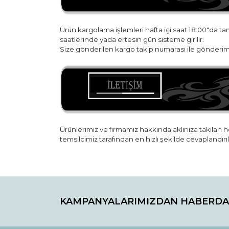
Ürün kargolama işlemleri hafta içi saat 18:00"da t
saatlerinde yada ertesin gün sisteme girilir.
Size gönderilen kargo takip numarası ile gönderim 
Ürünlerimiz ve firmamız hakkında aklınıza takılan he
temsilcimiz tarafından en hızlı şekilde cevaplandırıl
Bu ürünün fiyat bilgisi, resim, ürün açıklamaların
Görüş ve önerileriniz için teşekkür ederiz.
KAMPANYALARIMIZDAN HABERDA
Ürün resmi kalitesiz, bozuk veya görüntülenemiyo
Ürün açıklamasında eksik bilgiler bulunuyor.