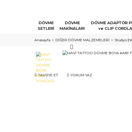
DÖVME
DÖVME
DÖVME ADAPTÖR P
SETLERİ
MAKİNALARI
ve CLIP CORDL
Anasayfa
DİĞER DÖVME MALZEMELERİ
Stüdyo EK
TAVSİYE ET
YORUM YAZ