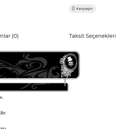
Karşılaştır
mlar (0)
Taksit Seçenekleri
ı.
ir.
go.