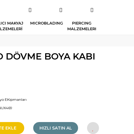
ICI MAKYAJ
MICROBLADING
PIERCING
LZEMELERİ
MALZEMELERI
O DÖVME BOYA KABI
yo EKipmanları
NUX469
TE EKLE
HIZLI SATIN AL