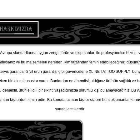
vrupa standartlarına uygun zengin ürün ve ekipmanları ile profesyonelce hizmet v
adıysanız ve bu malzemeleri nereden, kim tarafından temin edebileceğinizi düşü
, servis garantisi, 2 yıl ürün garantisi gibi güvencelerle XLINE TATTOO SUPPLY büny
n bir takım hususlar vardır. Bunlardan en önemlisi, aldığınız ürünün sağlıklı ve kal
u demektir, ürünle ilgili bir sıkıntı yaşadığınızda sorumlu kişi bulamayacağınız. B
man kişilerden temin edin. Bu konuda uzman kişiler sizlere hem ekipmanlar konusu
sunabileceklerdir.