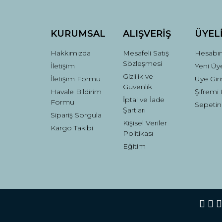
Ürün bilgilerinde hatalar bulunuyor.
Ürün fiyatı diğer sitelerden daha pahalı.
Bu ürüne benzer farklı alternatifler olmalı.
KURUMSAL
ALIŞVERİŞ
ÜYEL
Hakkımızda
Mesafeli Satış
Hesabı
Sözleşmesi
İletişim
Yeni Üye
Gizlilik ve
İletişim Formu
Üye Giri
Güvenlik
Havale Bildirim
Şifremi
İptal ve İade
Formu
Sepetin
Şartları
Sipariş Sorgula
Kişisel Veriler
Kargo Takibi
Politikası
Eğitim