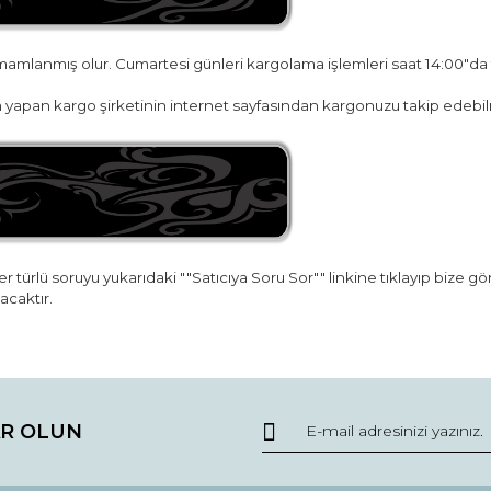
amamlanmış olur. Cumartesi günleri kargolama işlemleri saat 14:00"da
yapan kargo şirketinin internet sayfasından kargonuzu takip edebilr
r türlü soruyu yukarıdaki ""Satıcıya Soru Sor"" linkine tıklayıp bize g
acaktır.
da ve diğer konularda yetersiz gördüğünüz noktaları öneri formunu kullana
Bu ürüne ilk yorumu siz yapın!
R OLUN
r.
Yorum Yaz