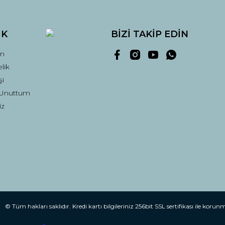
İK
BİZİ TAKİP EDİN
m
lik
şi
 Unuttum
Gönder
iz
© Tüm hakları saklıdır. Kredi kartı bilgileriniz 256bit SSL sertifikası ile korun