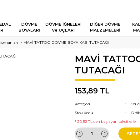
EDAL
DÖVME
DÖVME İĞNELERİ
DİĞER DÖVME
KAL
AR
BOYALARI
ve UÇLARI
MALZEMELERİ
MA
ipmanları
MAVİ TATTOO DÖVME BOYA KABI TUTACAĞI
MAVİ TATTO
TUTACAĞI
153,89 TL
Kategori
Stüd
Stok Kodu
DHI
* 20,52 TL den başlayan taksitlerle!!
SEPE