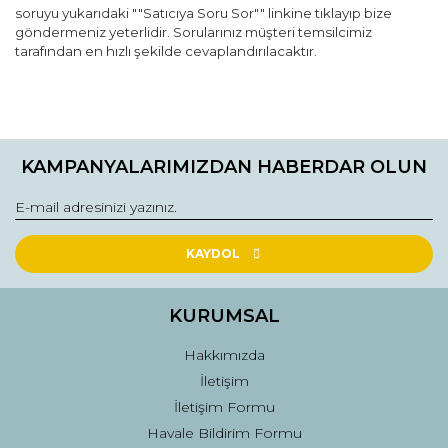
soruyu yukarıdaki ""Satıcıya Soru Sor"" linkine tıklayıp bize
göndermeniz yeterlidir. Sorularınız müşteri temsilcimiz
tarafından en hızlı şekilde cevaplandırılacaktır.
Bu ürünün fiyat bilgisi, resim, ürün açıklamalarında ve diğer
konularda yetersiz gördüğünüz noktaları öneri formunu
Bu ürüne ilk yorumu siz yapın!
kullanarak tarafımıza iletebilirsiniz.
KAMPANYALARIMIZDAN HABERDAR OLUN
Görüş ve önerileriniz için teşekkür ederiz.
Yorum Yaz
Ürün resmi kalitesiz, bozuk veya görüntülenemiyor.
Ürün açıklamasında eksik bilgiler bulunuyor.
KAYDOL
Ürün bilgilerinde hatalar bulunuyor.
Ürün fiyatı diğer sitelerden daha pahalı.
KURUMSAL
Bu ürüne benzer farklı alternatifler olmalı.
Hakkımızda
İletişim
İletişim Formu
Havale Bildirim Formu