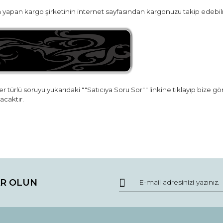
yapan kargo şirketinin internet sayfasından kargonuzu takip edebilr
r türlü soruyu yukarıdaki ""Satıcıya Soru Sor"" linkine tıklayıp bize g
lacaktır.
da ve diğer konularda yetersiz gördüğünüz noktaları öneri formunu kullana
Bu ürüne ilk yorumu siz yapın!
R OLUN
r.
Yorum Yaz