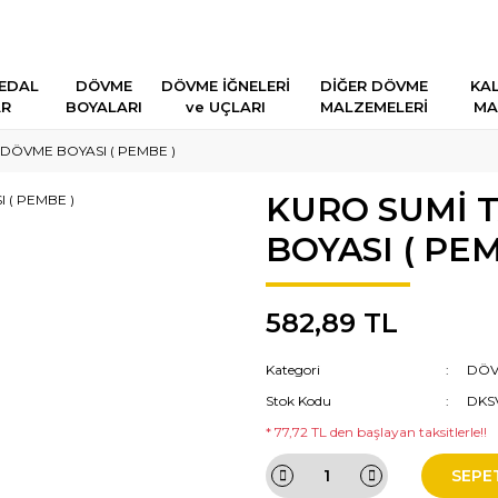
EDAL
DÖVME
DÖVME İĞNELERİ
DİĞER DÖVME
KAL
AR
BOYALARI
ve UÇLARI
MALZEMELERİ
MA
DÖVME BOYASI ( PEMBE )
KURO SUMİ 
BOYASI ( PEM
582,89 TL
Kategori
DÖV
Stok Kodu
DKS
* 77,72 TL den başlayan taksitlerle!!
SEPE