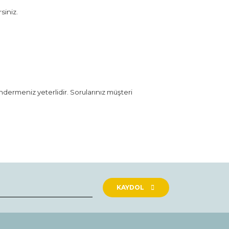
siniz.
öndermeniz yeterlidir. Sorularınız müşteri
rak tarafımıza iletebilirsiniz.
KAYDOL