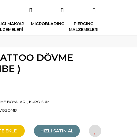
ICI MAKYAJ
MICROBLADING
PIERCING
LZEMELERİ
MALZEMELERI
TATTOO DÖVME
BE )
ME BOYALARI
,
KURO SUMI
V15BOMB
TE EKLE
HIZLI SATIN AL