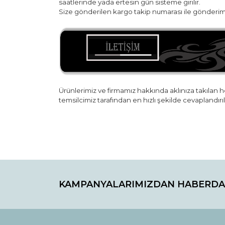
saatlerinde yada ertesin gün sisteme girilir.
Size gönderilen kargo takip numarası ile gönderim 
Ürünlerimiz ve firmamız hakkında aklınıza takılan he
temsilcimiz tarafından en hızlı şekilde cevaplandırı
Bu ürünün fiyat bilgisi, resim, ürün açıklamaların
Görüş ve önerileriniz için teşekkür ederiz.
KAMPANYALARIMIZDAN HABERDA
Ürün resmi kalitesiz, bozuk veya görüntülenemiyo
Ürün açıklamasında eksik bilgiler bulunuyor.
Ürün bilgilerinde hatalar bulunuyor.