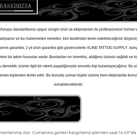
vrupa standartlarına uygun zengin ürün ve ekipmanları ile profesyonelce hizmet v
adıysanız ve bu malzemeleri nereden, kim tarafından temin edebileceğinizi düşü
, servis garantisi, 2 yıl ürün garantisi gibi güvencelerle XLINE TATTOO SUPPLY büny
n bir takım hususlar vardır. Bunlardan en önemlisi, aldığınız ürünün sağlıklı ve kal
u demektir, ürünle ilgili bir sıkıntı yaşadığınızda sorumlu kişi bulamayacağınız. B
man kişilerden temin edin. Bu konuda uzman kişiler sizlere hem ekipmanlar konusu
sunabileceklerdir.
amamlanmış olur. Cumartesi günleri kargolama işlemleri saat 14:00"da