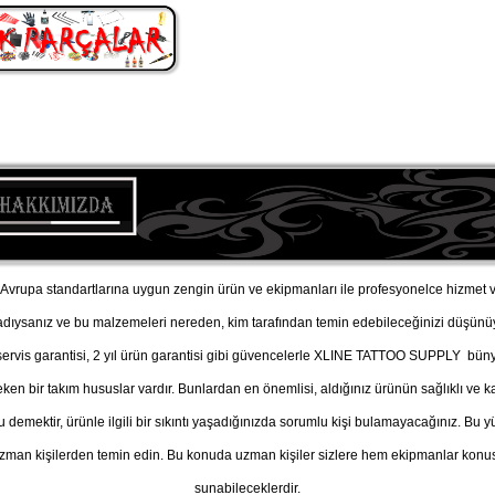
vrupa standartlarına uygun zengin ürün ve ekipmanları ile profesyonelce hizmet v
adıysanız ve bu malzemeleri nereden, kim tarafından temin edebileceğinizi düşü
, servis garantisi, 2 yıl ürün garantisi gibi güvencelerle XLINE TATTOO SUPPLY büny
n bir takım hususlar vardır. Bunlardan en önemlisi, aldığınız ürünün sağlıklı ve kal
u demektir, ürünle ilgili bir sıkıntı yaşadığınızda sorumlu kişi bulamayacağınız. B
man kişilerden temin edin. Bu konuda uzman kişiler sizlere hem ekipmanlar konusu
sunabileceklerdir.