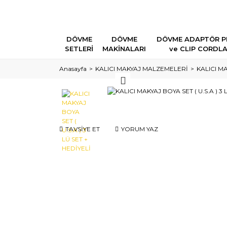
DÖVME
DÖVME
DÖVME ADAPTÖR P
SETLERİ
MAKİNALARI
ve CLIP CORDL
Anasayfa
KALICI MAKYAJ MALZEMELERİ
KALICI M
TAVSİYE ET
YORUM YAZ