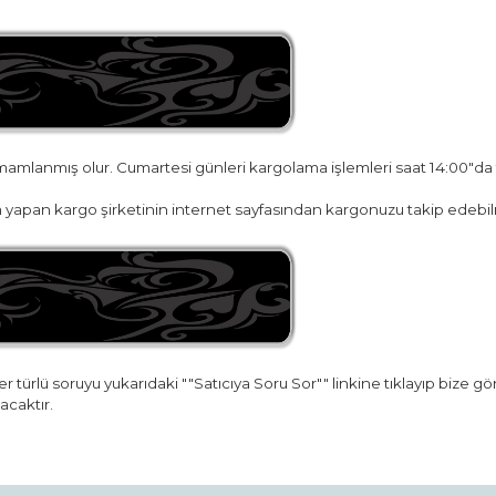
amamlanmış olur. Cumartesi günleri kargolama işlemleri saat 14:00"da
yapan kargo şirketinin internet sayfasından kargonuzu takip edebilr
r türlü soruyu yukarıdaki ""Satıcıya Soru Sor"" linkine tıklayıp bize g
acaktır.
da ve diğer konularda yetersiz gördüğünüz noktaları öneri formunu kullana
Bu ürüne ilk yorumu siz yapın!