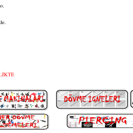
o.
de.
LİKTE