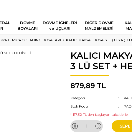
EDAL
DÖVME
DÖVME İĞNELERİ
DİĞER DÖVME
KAL
AR
BOYALARI
ve UÇLARI
MALZEMELERİ
MA
AKYAJ - MICROBLADING BOYALARI
KALICI MAKYAJ BOYA SET ( U.S.A ) 3 
KALICI MAKYA
3 LÜ SET + H
879,89 TL
Kategori
KAL
Stok Kodu
PAD
* 117,32 TL den başlayan taksitlerle!!
SEPE