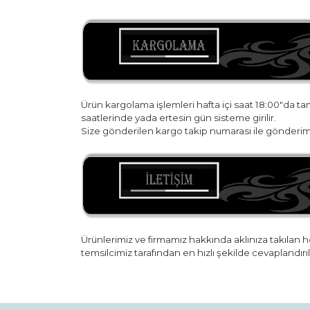
Ürün kargolama işlemleri hafta içi saat 18:00"da t
saatlerinde yada ertesin gün sisteme girilir.
Size gönderilen kargo takip numarası ile gönderim 
Ürünlerimiz ve firmamız hakkında aklınıza takılan he
temsilcimiz tarafından en hızlı şekilde cevaplandırıl
Bu ürünün fiyat bilgisi, resim, ürün açıklamaların
Görüş ve önerileriniz için teşekkür ederiz.