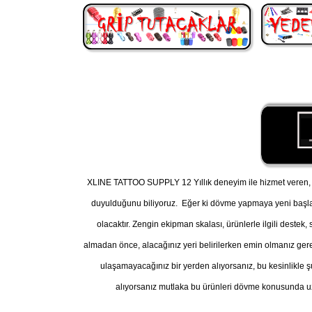
XLINE TATTOO SUPPLY 12 Yıllık deneyim ile hizmet veren, A
duyulduğunu biliyoruz. Eğer ki dövme yapmaya yeni başl
olacaktır. Zengin ekipman skalası, ürünlerle ilgili destek
almadan önce, alacağınız yeri belirilerken emin olmanız gereke
ulaşamayacağınız bir yerden alıyorsanız, bu kesinlikle ş
alıyorsanız mutlaka bu ürünleri dövme konusunda uz