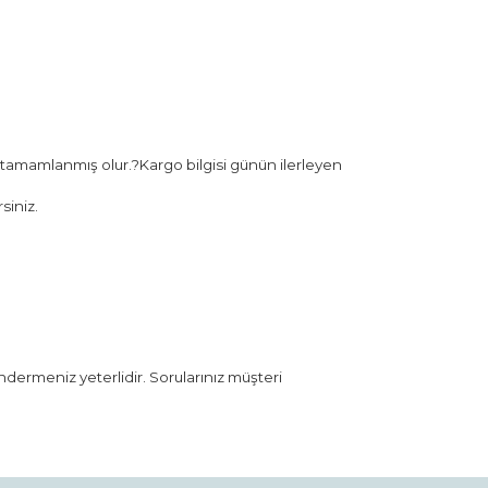
 tamamlanmış olur.?Kargo bilgisi günün ilerleyen
siniz.
öndermeniz yeterlidir. Sorularınız müşteri
rak tarafımıza iletebilirsiniz.