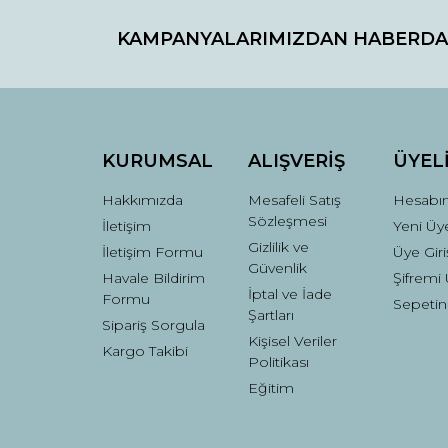
KAMPANYALARIMIZDAN HABERDA
Ürün resmi kalitesiz, bozuk veya görüntülenemiyo
Ürün açıklamasında eksik bilgiler bulunuyor.
Ürün bilgilerinde hatalar bulunuyor.
Ürün fiyatı diğer sitelerden daha pahalı.
Bu ürüne benzer farklı alternatifler olmalı.
KURUMSAL
ALIŞVERİŞ
ÜYEL
Hakkımızda
Mesafeli Satış
Hesabı
Sözleşmesi
İletişim
Yeni Üye
Gizlilik ve
İletişim Formu
Üye Giri
Güvenlik
Havale Bildirim
Şifremi
İptal ve İade
Formu
Sepetin
Şartları
Sipariş Sorgula
Kişisel Veriler
Kargo Takibi
Politikası
Eğitim