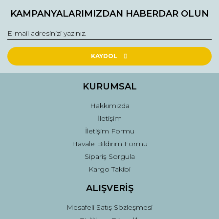
Bu ürüne ilk yorumu siz yapın!
kullanarak tarafımıza iletebilirsiniz.
KAMPANYALARIMIZDAN HABERDAR OLUN
Görüş ve önerileriniz için teşekkür ederiz.
Yorum Yaz
Ürün resmi kalitesiz, bozuk veya görüntülenemiyor.
Ürün açıklamasında eksik bilgiler bulunuyor.
KAYDOL
Ürün bilgilerinde hatalar bulunuyor.
Ürün fiyatı diğer sitelerden daha pahalı.
KURUMSAL
Bu ürüne benzer farklı alternatifler olmalı.
Hakkımızda
İletişim
İletişim Formu
Havale Bildirim Formu
Sipariş Sorgula
Gönder
Kargo Takibi
ALIŞVERİŞ
Mesafeli Satış Sözleşmesi