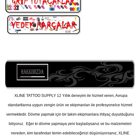
XLINE TATTOO SUPPLY 12 Yıllık deneyim ile hizmet veren, Avrupa
standartlarına uygun zengin ürün ve ekipmanları ile profesyonelce hizmet
vermektedir. Dövme yapmak için bir takım ekipmanlara ihtiyaç duyulduğunu
biliyoruz. Eğer ki dövme yapmaya yeni başladıysanız ve bu malzemeleri
nereden, kim tarafından temin edebileceğinizi düşünüyorsanız, XLINE