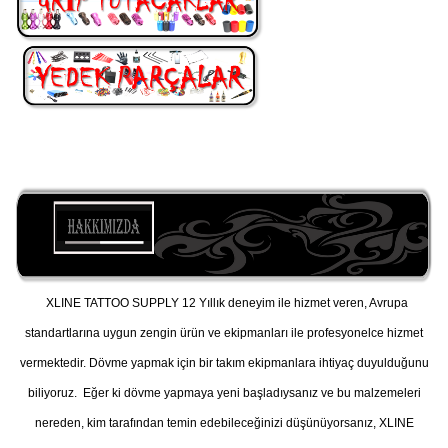
XLINE TATTOO SUPPLY 12 Yıllık deneyim ile hizmet veren, Avrupa
standartlarına uygun zengin ürün ve ekipmanları ile profesyonelce hizmet
vermektedir. Dövme yapmak için bir takım ekipmanlara ihtiyaç duyulduğunu
biliyoruz. Eğer ki dövme yapmaya yeni başladıysanız ve bu malzemeleri
nereden, kim tarafından temin edebileceğinizi düşünüyorsanız, XLINE