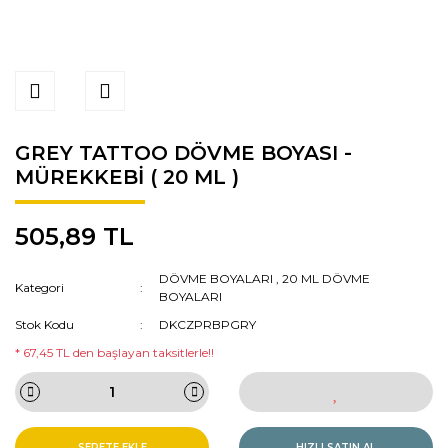
GREY TATTOO DÖVME BOYASI -
MÜREKKEBİ ( 20 ML )
505,89 TL
DÖVME BOYALARI
,
20 ML DÖVME
Kategori
BOYALARI
Stok Kodu
DKCZPRBPGRY
* 67,45 TL den başlayan taksitlerle!!
SEPETE EKLE
HIZLI SATIN AL