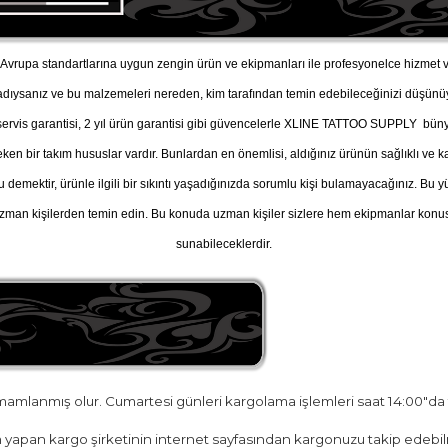
vrupa standartlarına uygun zengin ürün ve ekipmanları ile profesyonelce hizmet v
adıysanız ve bu malzemeleri nereden, kim tarafından temin edebileceğinizi düşü
, servis garantisi, 2 yıl ürün garantisi gibi güvencelerle XLINE TATTOO SUPPLY büny
n bir takım hususlar vardır. Bunlardan en önemlisi, aldığınız ürünün sağlıklı ve kal
u demektir, ürünle ilgili bir sıkıntı yaşadığınızda sorumlu kişi bulamayacağınız. B
man kişilerden temin edin. Bu konuda uzman kişiler sizlere hem ekipmanlar konusu
sunabileceklerdir.
amamlanmış olur. Cumartesi günleri kargolama işlemleri saat 14:00"da
yapan kargo şirketinin internet sayfasından kargonuzu takip edebilr