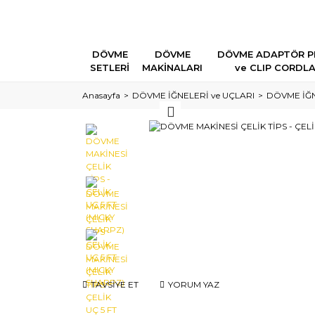
DÖVME
DÖVME
DÖVME ADAPTÖR P
SETLERİ
MAKİNALARI
ve CLIP CORDL
Anasayfa
DÖVME İĞNELERİ ve UÇLARI
DÖVME İĞN
TAVSİYE ET
YORUM YAZ