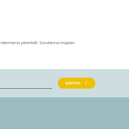
öndermeniz yeterlidir. Sorularınız müşteri
rak tarafımıza iletebilirsiniz.
KAYDOL