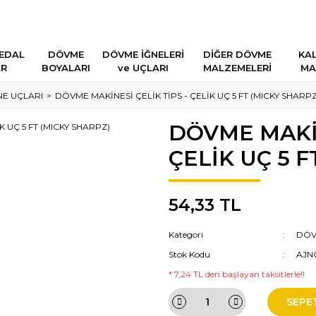
EDAL
DÖVME
DÖVME İĞNELERİ
DİĞER DÖVME
KAL
AR
BOYALARI
ve UÇLARI
MALZEMELERİ
MA
E UÇLARI
DÖVME MAKİNESİ ÇELİK TİPS - ÇELİK UÇ 5 FT (MICKY SHARPZ
DÖVME MAKİN
ÇELİK UÇ 5 F
54,33 TL
Kategori
DÖV
Stok Kodu
AJN
* 7,24 TL den başlayan taksitlerle!!
SEPE