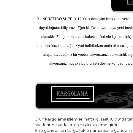
XLINE TATTOO SUPPLY 12 Yıllık deneyim ile hizmet veren, A
duyulduğunu biliyoruz. Eğer ki dövme yapmaya yeni başl
olacaktır. Zengin ekipman skalası, ürünlerle ilgili destek
almadan önce, alacağınız yeri belirilerken emin olmanız gereke
ulaşamayacağınız bir yerden alıyorsanız, bu kesinlikle ş
alıyorsanız mutlaka bu ürünleri dövme konusunda uz
Ürün kargolama işlemleri hafta içi saat 18:00"da t
saatlerinde yada ertesin gün sisteme girilir.
Size gönderilen kargo takip numarası ile gönderim 