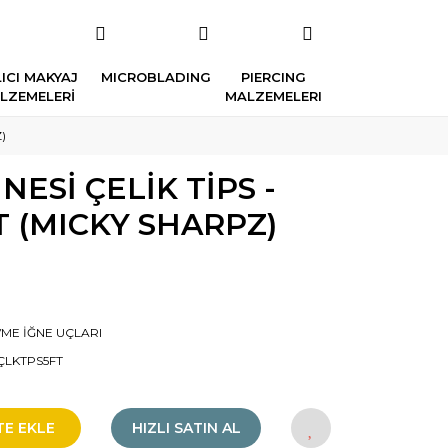
ICI MAKYAJ
MICROBLADING
PIERCING
LZEMELERİ
MALZEMELERI
)
ESİ ÇELİK TİPS -
T (MICKY SHARPZ)
ME İĞNE UÇLARI
ÇLKTPS5FT
TE EKLE
HIZLI SATIN AL