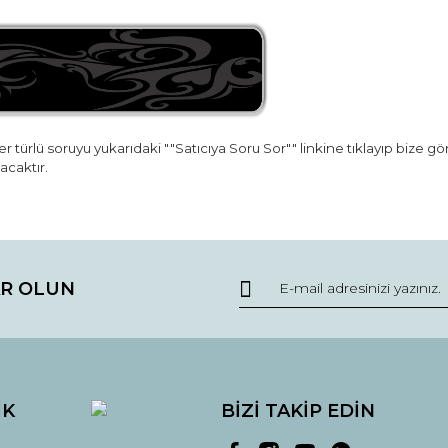
r türlü soruyu yukarıdaki ""Satıcıya Soru Sor"" linkine tıklayıp bize g
lacaktır.
da ve diğer konularda yetersiz gördüğünüz noktaları öneri formunu kullana
Bu ürüne ilk yorumu siz yapın!
R OLUN
r.
Yorum Yaz
İK
BİZİ TAKİP EDİN