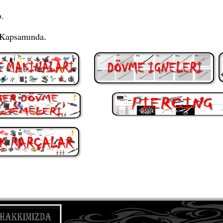
.
i Kapsamında
.