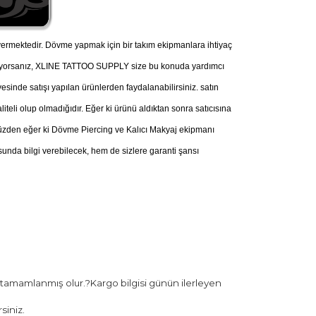
ermektedir. Dövme yapmak için bir takım ekipmanlara ihtiyaç
nüyorsanız, XLINE TATTOO SUPPLY size bu konuda yardımcı
esinde satışı yapılan ürünlerden faydalanabilirsiniz. satın
iteli olup olmadığıdır. Eğer ki ürünü aldıktan sonra satıcısına
u yüzden eğer ki Dövme Piercing ve Kalıcı Makyaj ekipmanı
nda bilgi verebilecek, hem de sizlere garanti şansı
 tamamlanmış olur.?Kargo bilgisi günün ilerleyen
siniz.