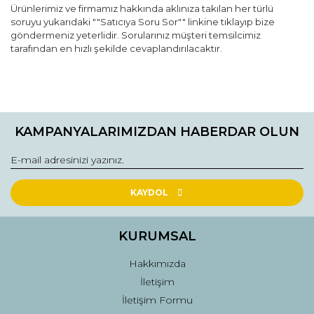
Ürünlerimiz ve firmamız hakkında aklınıza takılan her türlü
soruyu yukarıdaki ""Satıcıya Soru Sor"" linkine tıklayıp bize
göndermeniz yeterlidir. Sorularınız müşteri temsilcimiz
tarafından en hızlı şekilde cevaplandırılacaktır.
Bu ürünün fiyat bilgisi, resim, ürün açıklamalarında ve diğer
konularda yetersiz gördüğünüz noktaları öneri formunu
Bu ürüne ilk yorumu siz yapın!
kullanarak tarafımıza iletebilirsiniz.
KAMPANYALARIMIZDAN HABERDAR OLUN
Görüş ve önerileriniz için teşekkür ederiz.
Yorum Yaz
Ürün resmi kalitesiz, bozuk veya görüntülenemiyor.
Ürün açıklamasında eksik bilgiler bulunuyor.
KAYDOL
Ürün bilgilerinde hatalar bulunuyor.
Ürün fiyatı diğer sitelerden daha pahalı.
KURUMSAL
Bu ürüne benzer farklı alternatifler olmalı.
Hakkımızda
İletişim
İletişim Formu