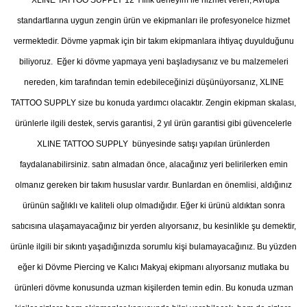
XLINE TATTOO SUPPLY 12 Yıllık deneyim ile hizmet veren, Avrupa
standartlarına uygun zengin ürün ve ekipmanları ile profesyonelce hizmet
vermektedir. Dövme yapmak için bir takım ekipmanlara ihtiyaç duyulduğunu
biliyoruz. Eğer ki dövme yapmaya yeni başladıysanız ve bu malzemeleri
nereden, kim tarafından temin edebileceğinizi düşünüyorsanız, XLINE
TATTOO SUPPLY size bu konuda yardımcı olacaktır. Zengin ekipman skalası,
ürünlerle ilgili destek, servis garantisi, 2 yıl ürün garantisi gibi güvencelerle
XLINE TATTOO SUPPLY bünyesinde satışı yapılan ürünlerden
faydalanabilirsiniz. satın almadan önce, alacağınız yeri belirilerken emin
olmanız gereken bir takım hususlar vardır. Bunlardan en önemlisi, aldığınız
ürünün sağlıklı ve kaliteli olup olmadığıdır. Eğer ki ürünü aldıktan sonra
satıcısına ulaşamayacağınız bir yerden alıyorsanız, bu kesinlikle şu demektir,
ürünle ilgili bir sıkıntı yaşadığınızda sorumlu kişi bulamayacağınız. Bu yüzden
eğer ki Dövme Piercing ve Kalıcı Makyaj ekipmanı alıyorsanız mutlaka bu
ürünleri dövme konusunda uzman kişilerden temin edin. Bu konuda uzman