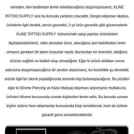
nereden, kim tarafından temin edebileceğinizi düşünüyorsanız, XLINE
TATTOO SUPPLY size bu konuda yardımcı olacaktır. Zengin ekipman skalası,
ürünlerle ilgili destek, servis garantisi, 2 yıl ürün garantisi gibi güvencelerle
XLINE TATTOO SUPPLY bünyesinde satışı yapılan ürünlerden
faydalanabilirsiniz. satın almadan önce, alacağınız yeri belirilerken emin
olmanız gereken bir takım hususlar vardır. Bunlardan en önemlisi, aldığınız
ürünün sağlıklı ve kaliteli olup olmadığıdır. Eğer ki ürünü aldıktan sonra
satıcısına ulaşamayacağınız bir yerden alıyorsanız, bu kesinlikle şu demektir,
ürünle ilgili bir sıkıntı yaşadığınızda sorumlu kişi bulamayacağınız. Bu yüzden
eğer ki Dövme Piercing ve Kalıcı Makyaj ekipmanı alıyorsanız mutlaka bu
ürünleri dövme konusunda uzman kişilerden temin edin. Bu konuda uzman
kişiler sizlere hem ekipmanlar konusunda bilgi verebilecek, hem de sizlere
garanti şansı sunabileceklerdir.