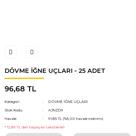
DÖVME İĞNE UÇLARI - 25 ADET
96,68 TL
Kategori
DÖVME İĞNE UÇLARI
Stok Kodu
AJNZD9
Havale
91,85 TL (%5,00 havale indirimi)
* 12,89 TL den başlayan taksitlerle!!