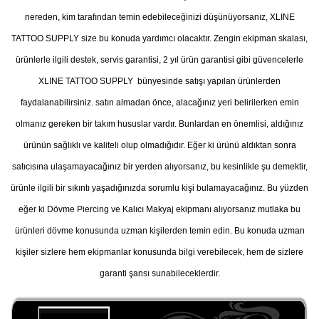
nereden, kim tarafından temin edebileceğinizi düşünüyorsanız, XLINE
TATTOO SUPPLY size bu konuda yardımcı olacaktır. Zengin ekipman skalası,
ürünlerle ilgili destek, servis garantisi, 2 yıl ürün garantisi gibi güvencelerle
XLINE TATTOO SUPPLY bünyesinde satışı yapılan ürünlerden
faydalanabilirsiniz. satın almadan önce, alacağınız yeri belirilerken emin
olmanız gereken bir takım hususlar vardır. Bunlardan en önemlisi, aldığınız
ürünün sağlıklı ve kaliteli olup olmadığıdır. Eğer ki ürünü aldıktan sonra
satıcısına ulaşamayacağınız bir yerden alıyorsanız, bu kesinlikle şu demektir,
ürünle ilgili bir sıkıntı yaşadığınızda sorumlu kişi bulamayacağınız. Bu yüzden
eğer ki Dövme Piercing ve Kalıcı Makyaj ekipmanı alıyorsanız mutlaka bu
ürünleri dövme konusunda uzman kişilerden temin edin. Bu konuda uzman
kişiler sizlere hem ekipmanlar konusunda bilgi verebilecek, hem de sizlere
garanti şansı sunabileceklerdir.