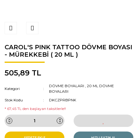
CAROL'S PINK TATTOO DÖVME BOYASI
- MÜREKKEBİ ( 20 ML )
505,89 TL
DÖVME BOYALARI
,
20 ML DÖVME
Kategori
BOYALARI
Stok Kodu
DKCZPRBPNK
* 67,45 TL den başlayan taksitlerle!!
SEPETE EKLE
HIZLI SATIN AL