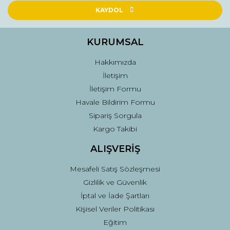
Ürün açıklamasında eksik bilgiler bulunuyor.
KAYDOL
Ürün bilgilerinde hatalar bulunuyor.
Ürün fiyatı diğer sitelerden daha pahalı.
KURUMSAL
Bu ürüne benzer farklı alternatifler olmalı.
Hakkımızda
İletişim
İletişim Formu
Havale Bildirim Formu
Sipariş Sorgula
Gönder
Kargo Takibi
ALIŞVERİŞ
Mesafeli Satış Sözleşmesi
Gizlilik ve Güvenlik
İptal ve İade Şartları
Kişisel Veriler Politikası
Eğitim