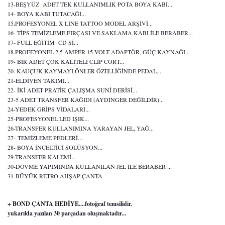
13-BEŞYÜZ ADET TEK KULLANIMLIK POTA BOYA KABI...
14- BOYA KABI TUTACAĞI...
15
.
PROFESYONEL X LINE TATTOO MODEL ARŞİVİ...
16- TİPS TEMİZLEME FIRÇASI VE SAKLAMA KABI İLE BERABER...
17- FULL EĞİTİM CD Sİ...
18.PROFEYONEL 2,5 AMPER 15 VOLT ADAPTÖR, GÜÇ KAYNAĞI...
19- BİR ADET ÇOK KALİTELİ CLİP CORT...
20. KAUÇUK KAYMAYI ÖNLER ÖZELLİĞİNDE PEDAL...
21-ELDİVEN TAKIMI...
22- İKİ ADET PRATİK ÇALIŞMA SUNİ DERİSİ...
23-5 ADET TRANSFER KAĞIDI (AYDİNGER DEĞİLDİR)...
24-YEDEK GRİPS VİDALARI...
25-PROFESYONEL LED IŞIK...
26-TRANSFER KULLANIMINA YARAYAN JEL, YAĞ...
27- TEMİZLEME PEDLERİ...
28- BOYA İNCELTİCİ SOLÜSYON...
29-TRANSFER KALEMİ...
30-DÖVME YAPIMINDA KULLANILAN JEL İLE BERABER ...
31-BÜYÜK RETRO AHŞAP ÇANTA
+ BOND ÇANTA HEDİYE....fotoğraf temsilidir.
yukarılda yazılan 30 parçadan oluşmaktadır...