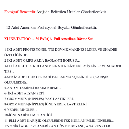
Fotoğraf Benzerdir.
Aşağıda
Belirtilen Ürünler Gönderilecektir.
12 Adet Amerikan Profesyonel Boyalar Gönderilecektir.
XLINE TATTOO - 30 PARÇA Full Amerikan Dövme Seti
1-İKİ ADET PROFESYONEL TTS DÖVME MAKİNESİ LİNER VE SHADER
ÖZELLİĞİNDE.
2-İKİ ADET GRİPS ARKA BAĞLANTI BORUSU...
3-ELLİ ADET TEK KULLANIMLIK STERİLİZE EDİLMİŞ LİNER VE SHADER
TİPS...
4-SEKİZ ADET L316 CERRAHİ PASLANMAZ ÇELİK TİPS (KARIŞIK
ÖLÇÜLERDE)...
5-A&D VİTAMİNLİ BAKIM KREMİ...
6- İKİ ADET ALYAN SETİ...
7-GROMMETS-(NİPPLES) YAY LASTİKLERİ...
8-GROMMETS-(NİPPLES) İĞNE YEDEK LASTİKLERİ
9-YEDEK RİNGLER...
10-İĞNE SABİTLEME LASTİĞİ...
11-ELLİ ADET KARIŞIK ÖLÇÜLERDE TEK KULLANIMLIK İĞNELER...
12- ONİKİ ADET 5 cc AMERİKAN DÖVME BOYASI , ANA RENKLER...