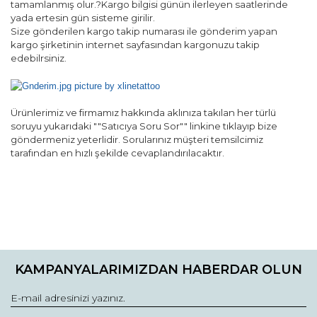
tamamlanmış olur.?Kargo bilgisi günün ilerleyen saatlerinde
yada ertesin gün sisteme girilir.
Size gönderilen kargo takip numarası ile gönderim yapan
kargo şirketinin internet sayfasından kargonuzu takip
edebilrsiniz.
Ürünlerimiz ve firmamız hakkında aklınıza takılan her türlü
soruyu yukarıdaki ""Satıcıya Soru Sor"" linkine tıklayıp bize
göndermeniz yeterlidir. Sorularınız müşteri temsilcimiz
tarafından en hızlı şekilde cevaplandırılacaktır.
Bu ürünün fiyat bilgisi, resim, ürün açıklamalarında ve diğer
konularda yetersiz gördüğünüz noktaları öneri formunu
Bu ürüne ilk yorumu siz yapın!
kullanarak tarafımıza iletebilirsiniz.
KAMPANYALARIMIZDAN HABERDAR OLUN
Görüş ve önerileriniz için teşekkür ederiz.
Yorum Yaz
Ürün resmi kalitesiz, bozuk veya görüntülenemiyor.