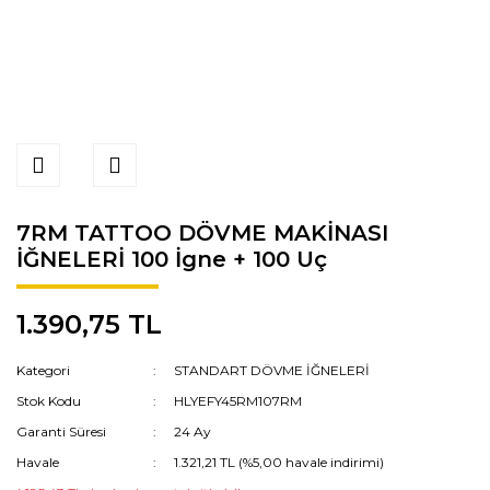
7RM TATTOO DÖVME MAKİNASI
İĞNELERİ 100 İgne + 100 Uç
1.390,75 TL
Kategori
STANDART DÖVME İĞNELERİ
Stok Kodu
HLYEFY45RM107RM
Garanti Süresi
24 Ay
Havale
1.321,21 TL (%5,00 havale indirimi)