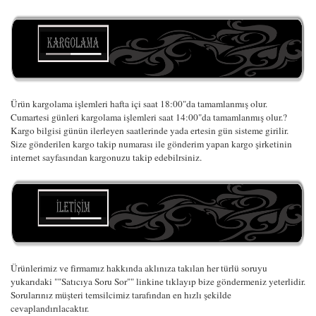
Ürün kargolama işlemleri hafta içi saat 18:00"da tamamlanmış olur.
Cumartesi günleri kargolama işlemleri saat 14:00"da tamamlanmış olur.?
Kargo bilgisi günün ilerleyen saatlerinde yada ertesin gün sisteme girilir.
Size gönderilen kargo takip numarası ile gönderim yapan kargo şirketinin
internet sayfasından kargonuzu takip edebilrsiniz.
Ürünlerimiz ve firmamız hakkında aklınıza takılan her türlü soruyu
yukarıdaki ""Satıcıya Soru Sor"" linkine tıklayıp bize göndermeniz yeterlidir.
Sorularınız müşteri temsilcimiz tarafından en hızlı şekilde
cevaplandırılacaktır.