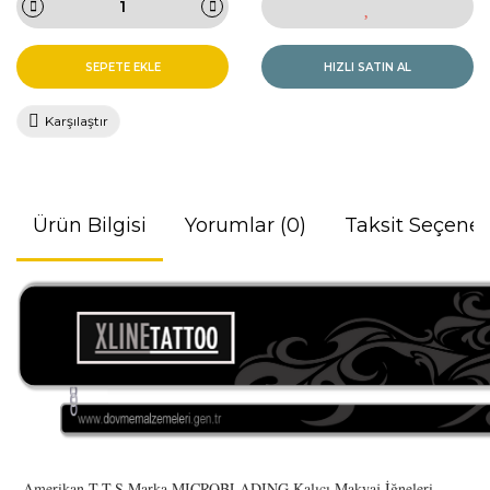
SEPETE EKLE
HIZLI SATIN AL
Karşılaştır
Ürün Bilgisi
Yorumlar (0)
Taksit Seçenek
Amerikan T.T.S Marka MICROBLADING Kalıcı Makyaj İğneleri.