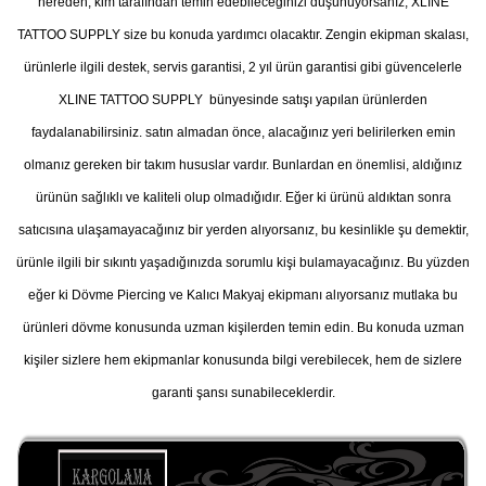
nereden, kim tarafından temin edebileceğinizi düşünüyorsanız, XLINE
TATTOO SUPPLY size bu konuda yardımcı olacaktır. Zengin ekipman skalası,
ürünlerle ilgili destek, servis garantisi, 2 yıl ürün garantisi gibi güvencelerle
XLINE TATTOO SUPPLY bünyesinde satışı yapılan ürünlerden
faydalanabilirsiniz. satın almadan önce, alacağınız yeri belirilerken emin
olmanız gereken bir takım hususlar vardır. Bunlardan en önemlisi, aldığınız
ürünün sağlıklı ve kaliteli olup olmadığıdır. Eğer ki ürünü aldıktan sonra
satıcısına ulaşamayacağınız bir yerden alıyorsanız, bu kesinlikle şu demektir,
ürünle ilgili bir sıkıntı yaşadığınızda sorumlu kişi bulamayacağınız. Bu yüzden
eğer ki Dövme Piercing ve Kalıcı Makyaj ekipmanı alıyorsanız mutlaka bu
ürünleri dövme konusunda uzman kişilerden temin edin. Bu konuda uzman
kişiler sizlere hem ekipmanlar konusunda bilgi verebilecek, hem de sizlere
garanti şansı sunabileceklerdir.