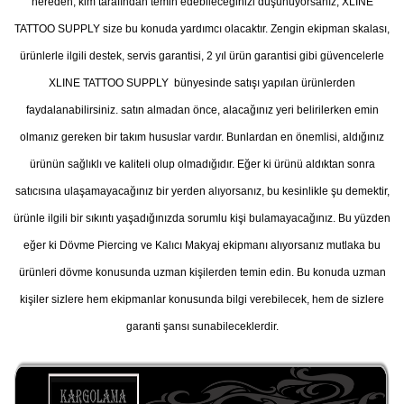
nereden, kim tarafından temin edebileceğinizi düşünüyorsanız, XLINE
TATTOO SUPPLY size bu konuda yardımcı olacaktır. Zengin ekipman skalası,
ürünlerle ilgili destek, servis garantisi, 2 yıl ürün garantisi gibi güvencelerle
XLINE TATTOO SUPPLY bünyesinde satışı yapılan ürünlerden
faydalanabilirsiniz. satın almadan önce, alacağınız yeri belirilerken emin
olmanız gereken bir takım hususlar vardır. Bunlardan en önemlisi, aldığınız
ürünün sağlıklı ve kaliteli olup olmadığıdır. Eğer ki ürünü aldıktan sonra
satıcısına ulaşamayacağınız bir yerden alıyorsanız, bu kesinlikle şu demektir,
ürünle ilgili bir sıkıntı yaşadığınızda sorumlu kişi bulamayacağınız. Bu yüzden
eğer ki Dövme Piercing ve Kalıcı Makyaj ekipmanı alıyorsanız mutlaka bu
ürünleri dövme konusunda uzman kişilerden temin edin. Bu konuda uzman
kişiler sizlere hem ekipmanlar konusunda bilgi verebilecek, hem de sizlere
garanti şansı sunabileceklerdir.