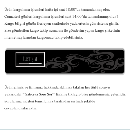
Ürün kargolama işlemleri hafta içi saat 18:00"da tamamlanmış olur.
Cumartesi günleri kargolama işlemleri saat 14:00"da tamamlanmış olur.?
Kargo bilgisi günün ilerleyen saatlerinde yada ertesin gün sisteme girilir.
Size gönderilen kargo takip numarası ile gönderim yapan kargo şirketinin
internet sayfasından kargonuzu takip edebilrsiniz.
Ürünlerimiz ve firmamız hakkında aklınıza takılan her türlü soruyu
yukarıdaki ""Satıcıya Soru Sor"" linkine tıklayıp bize göndermeniz yeterlidir.
Sorularınız müşteri temsilcimiz tarafından en hızlı şekilde
cevaplandırılacaktır.
Bu ürünün fiyat bilgisi, resim, ürün açıklamalarında ve diğer
konularda yetersiz gördüğünüz noktaları öneri formunu