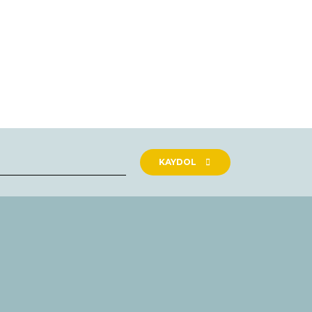
rak tarafımıza iletebilirsiniz.
KAYDOL