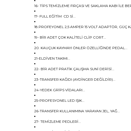
16- TİPS TEMİZLEME FIRÇASI VE SAKLAMA KABI İLE BE
17- FULL EĞİTİM CD Sİ...
18.PROFEYONEL 2,5 AMPER 15 VOLT ADAPTÖR, GÜÇ KA
19- BİR ADET ÇOK KALİTELİ CLİP CORT...
20. KAUÇUK KAYMAYI ÖNLER ÖZELLİĞİNDE PEDAL...
21-ELDİVEN TAKIMI...
22- BİR ADET PRATİK ÇALIŞMA SUNİ DERİSİ...
23-TRANSFER KAĞIDI (AYDİNGER DEĞİLDİR)...
24-YEDEK GRİPS VİDALARI...
25-PROFESYONEL LED IŞIK...
26-TRANSFER KULLANIMINA YARAYAN JEL, YAĞ...
27- TEMİZLEME PEDLERİ...