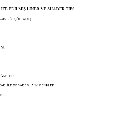
ZE EDİLMİŞ LİNER VE SHADER TİPS...
RIŞIK ÖLÇÜLERDE)...
İ...
ĞNELER...
ABI İLE BERABER , ANA RENKLER...
I...