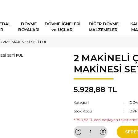
EDAL
DÖVME
DÖVME İĞNELERİ
DİĞER DÖVME
KAL
AR
BOYALARI
ve UÇLARI
MALZEMELERİ
MA
ÖVME MAKİNESİ SETİ FUL
2 MAKİNELİ
MAKİNESİ SE
5.928,88 TL
Kategori
DÖV
Stok Kodu
DVF
* 790,52 TL den başlayan taksitlerle!!
SEPE