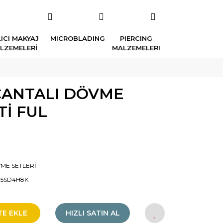
ICI MAKYAJ
MICROBLADING
PIERCING
LZEMELERİ
MALZEMELERI
 ÇANTALI DÖVME
Tİ FUL
ME SETLERİ
15SD4H8K
TE EKLE
HIZLI SATIN AL