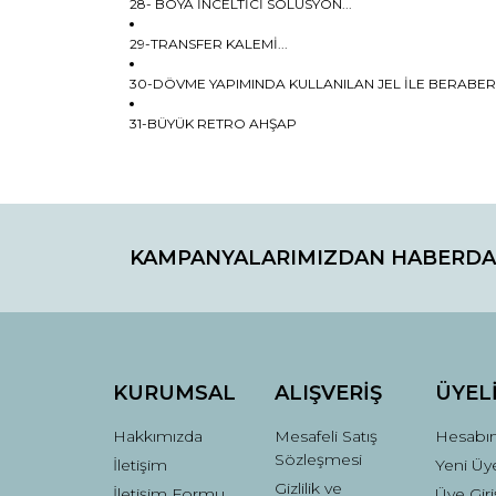
28- BOYA İNCELTİCİ SOLÜSYON...
29-TRANSFER KALEMİ...
30-DÖVME YAPIMINDA KULLANILAN JEL İLE BERABER .
31-BÜYÜK RETRO AHŞAP
Bu ürünün fiyat bilgisi, resim, ürün açıklamaların
Görüş ve önerileriniz için teşekkür ederiz.
KAMPANYALARIMIZDAN HABERDA
Ürün resmi kalitesiz, bozuk veya görüntülenemiyo
Ürün açıklamasında eksik bilgiler bulunuyor.
Ürün bilgilerinde hatalar bulunuyor.
Ürün fiyatı diğer sitelerden daha pahalı.
Bu ürüne benzer farklı alternatifler olmalı.
KURUMSAL
ALIŞVERİŞ
ÜYEL
Hakkımızda
Mesafeli Satış
Hesabı
Sözleşmesi
İletişim
Yeni Üye
Gizlilik ve
İletişim Formu
Üye Giri