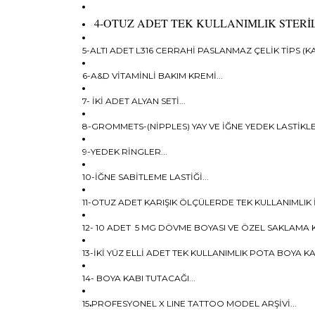
4-OTUZ ADET TEK KULLANIMLIK STERİLİ
5-ALTI ADET L316 CERRAHİ PASLANMAZ ÇELİK TİPS (KA
6-A&D VİTAMİNLİ BAKIM KREMİ...
7- İKİ ADET ALYAN SETİ...
8-GROMMETS-(NİPPLES) YAY VE İĞNE YEDEK LASTİKLER
9-YEDEK RİNGLER...
10-İĞNE SABİTLEME LASTİĞİ...
11-OTUZ ADET KARIŞIK ÖLÇÜLERDE TEK KULLANIMLIK İ
12- 10 ADET 5 MG DÖVME BOYASI VE ÖZEL SAKLAMA K
13-İKİ YÜZ ELLİ ADET TEK KULLANIMLIK POTA BOYA KAB
14- BOYA KABI TUTACAĞI...
15
.
PROFESYONEL X LINE TATTOO MODEL ARŞİVİ...