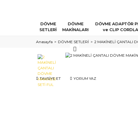
DÖVME
DÖVME
DÖVME ADAPTÖR P
SETLERİ
MAKİNALARI
ve CLIP CORDL
Anasayfa
DÖVME SETLERİ
2 MAKİNELİ ÇANTALI D
TAVSİYE ET
YORUM YAZ