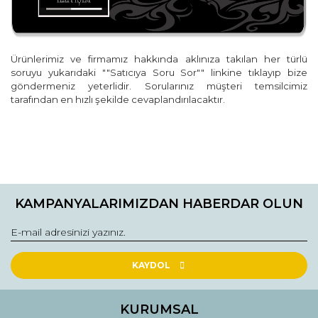
Ürünlerimiz ve firmamız hakkında aklınıza takılan her türlü
soruyu yukarıdaki ""Satıcıya Soru Sor"" linkine tıklayıp bize
göndermeniz yeterlidir. Sorularınız müşteri temsilcimiz
tarafından en hızlı şekilde cevaplandırılacaktır.
Bu ürünün fiyat bilgisi, resim, ürün açıklamalarında ve diğer
konularda yetersiz gördüğünüz noktaları öneri formunu
Bu ürüne ilk yorumu siz yapın!
kullanarak tarafımıza iletebilirsiniz.
KAMPANYALARIMIZDAN HABERDAR OLUN
Görüş ve önerileriniz için teşekkür ederiz.
Yorum Yaz
Ürün resmi kalitesiz, bozuk veya görüntülenemiyor.
Ürün açıklamasında eksik bilgiler bulunuyor.
KAYDOL
Ürün bilgilerinde hatalar bulunuyor.
Ürün fiyatı diğer sitelerden daha pahalı.
KURUMSAL