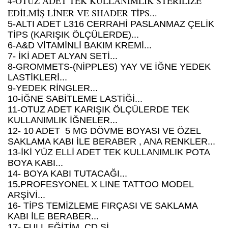
4-OTUZ ADET TEK KULLANIMLIK STERİLİZE
EDİLMİŞ LİNER VE SHADER TİPS...
5-ALTI ADET L316 CERRAHİ PASLANMAZ ÇELİK
TİPS (KARIŞIK ÖLÇÜLERDE)...
6-A&D VİTAMİNLİ BAKIM KREMİ...
7- İKİ ADET ALYAN SETİ...
8-GROMMETS-(NİPPLES) YAY VE İĞNE YEDEK
LASTİKLERİ...
9-YEDEK RİNGLER...
10-İĞNE SABİTLEME LASTİĞİ...
11-OTUZ ADET KARIŞIK ÖLÇÜLERDE TEK
KULLANIMLIK İĞNELER...
12- 10 ADET 5 MG DÖVME BOYASI VE ÖZEL
SAKLAMA KABI İLE BERABER , ANA RENKLER...
13-İKİ YÜZ ELLİ ADET TEK KULLANIMLIK POTA
BOYA KABI...
14- BOYA KABI TUTACAĞI...
15
.
PROFESYONEL X LINE TATTOO MODEL
ARŞİVİ...
16- TİPS TEMİZLEME FIRÇASI VE SAKLAMA
KABI İLE BERABER...
17- FULL EĞİTİM CD Sİ...