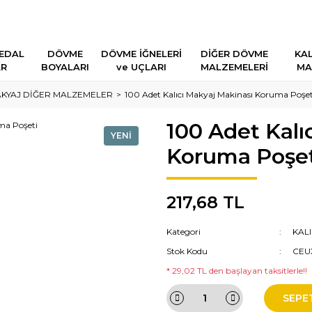
EDAL
DÖVME
DÖVME İĞNELERİ
DİĞER DÖVME
KAL
AR
BOYALARI
ve UÇLARI
MALZEMELERİ
MA
AKYAJ DİĞER MALZEMELER
100 Adet Kalıcı Makyaj Makinası Koruma Poşet
100 Adet Kalı
YENİ
Koruma Poşet
217,68 TL
Kategori
KAL
Stok Kodu
CEU
* 29,02 TL den başlayan taksitlerle!!
SEPE