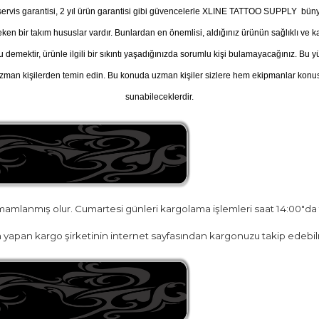
, servis garantisi, 2 yıl ürün garantisi gibi güvencelerle XLINE TATTOO SUPPLY büny
n bir takım hususlar vardır. Bunlardan en önemlisi, aldığınız ürünün sağlıklı ve kal
u demektir, ürünle ilgili bir sıkıntı yaşadığınızda sorumlu kişi bulamayacağınız. B
man kişilerden temin edin. Bu konuda uzman kişiler sizlere hem ekipmanlar konusu
sunabileceklerdir.
amamlanmış olur. Cumartesi günleri kargolama işlemleri saat 14:00"da
yapan kargo şirketinin internet sayfasından kargonuzu takip edebilr