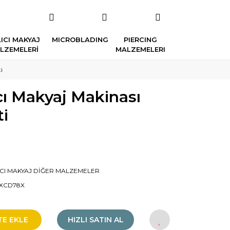
ICI MAKYAJ
MICROBLADING
PIERCING
LZEMELERİ
MALZEMELERI
i
cı Makyaj Makinası
i
ICI MAKYAJ DİĞER MALZEMELER
XCD78X
TE EKLE
HIZLI SATIN AL