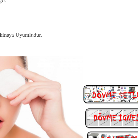
go.
kinaya Uyumludur.