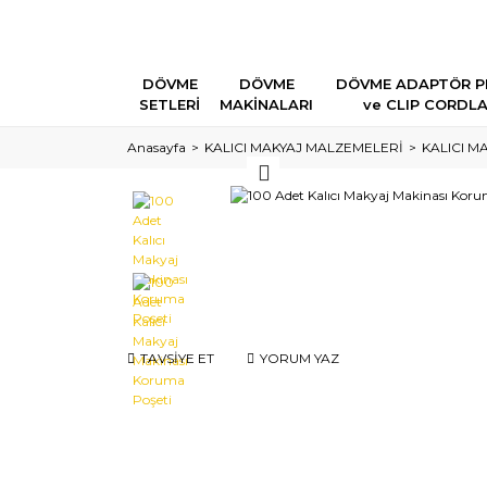
DÖVME
DÖVME
DÖVME ADAPTÖR P
SETLERİ
MAKİNALARI
ve CLIP CORDL
Anasayfa
KALICI MAKYAJ MALZEMELERİ
KALICI M
TAVSİYE ET
YORUM YAZ