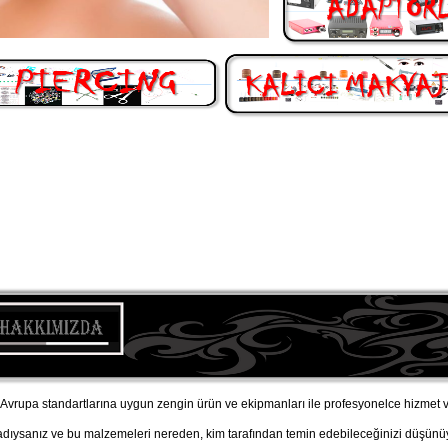
vrupa standartlarına uygun zengin ürün ve ekipmanları ile profesyonelce hizmet v
adıysanız ve bu malzemeleri nereden, kim tarafından temin edebileceğinizi düşü