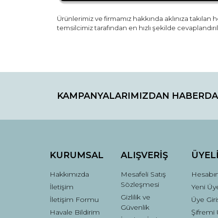
Ürünlerimiz ve firmamız hakkında aklınıza takılan he
temsilcimiz tarafından en hızlı şekilde cevaplandırıl
Bu ürünün fiyat bilgisi, resim, ürün açıklamaların
Görüş ve önerileriniz için teşekkür ederiz.
KAMPANYALARIMIZDAN HABERDA
Ürün resmi kalitesiz, bozuk veya görüntülenemiyo
Ürün açıklamasında eksik bilgiler bulunuyor.
Ürün bilgilerinde hatalar bulunuyor.
Ürün fiyatı diğer sitelerden daha pahalı.
Bu ürüne benzer farklı alternatifler olmalı.
KURUMSAL
ALIŞVERİŞ
ÜYEL
Hakkımızda
Mesafeli Satış
Hesabı
Sözleşmesi
İletişim
Yeni Üye
Gizlilik ve
İletişim Formu
Üye Giri
Güvenlik
Havale Bildirim
Şifremi