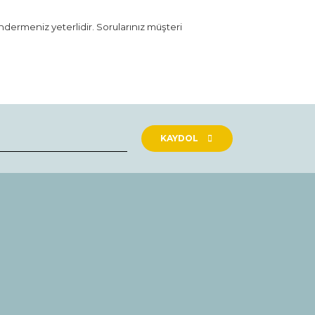
öndermeniz yeterlidir. Sorularınız müşteri
rak tarafımıza iletebilirsiniz.
KAYDOL