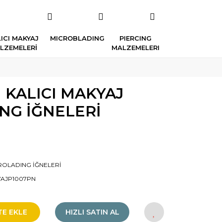
ICI MAKYAJ
MICROBLADING
PIERCING
LZEMELERİ
MALZEMELERI
İ KALICI MAKYAJ
NG İĞNELERİ
ROLADING İĞNELERİ
VAJP1007PN
TE EKLE
HIZLI SATIN AL