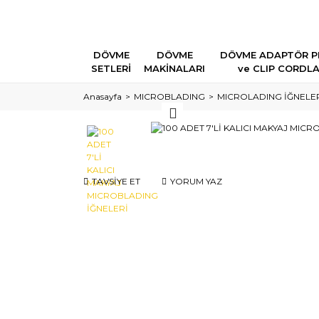
DÖVME
DÖVME
DÖVME ADAPTÖR P
SETLERİ
MAKİNALARI
ve CLIP CORDL
Anasayfa
MICROBLADING
MICROLADING İĞNELE
TAVSİYE ET
YORUM YAZ