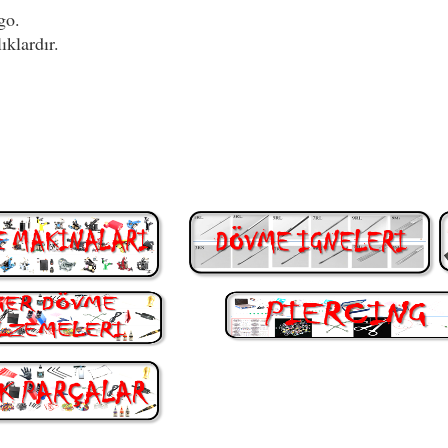
go.
ıklardır.