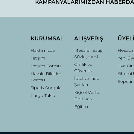
KAMPANYALARIMIZDAN HABERDA
Ürün resmi kalitesiz, bozuk veya görüntülenemiyo
Ürün açıklamasında eksik bilgiler bulunuyor.
Ürün bilgilerinde hatalar bulunuyor.
Ürün fiyatı diğer sitelerden daha pahalı.
Bu ürüne benzer farklı alternatifler olmalı.
KURUMSAL
ALIŞVERİŞ
ÜYEL
Hakkımızda
Mesafeli Satış
Hesabı
Sözleşmesi
İletişim
Yeni Üye
Gizlilik ve
İletişim Formu
Üye Giri
Güvenlik
Havale Bildirim
Şifremi
İptal ve İade
Formu
Sepetin
Şartları
Sipariş Sorgula
Kişisel Veriler
Kargo Takibi
Politikası
Eğitim