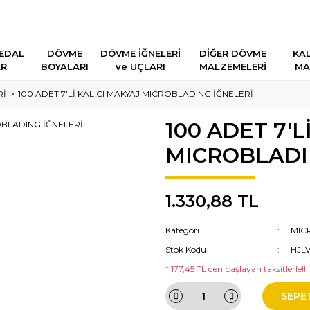
EDAL
DÖVME
DÖVME İĞNELERİ
DİĞER DÖVME
KAL
AR
BOYALARI
ve UÇLARI
MALZEMELERİ
MA
Rİ
100 ADET 7'Lİ KALICI MAKYAJ MICROBLADING İĞNELERİ
100 ADET 7'L
MICROBLADI
1.330,88 TL
Kategori
MIC
Stok Kodu
HJL
* 177,45 TL den başlayan taksitlerle!!
SEPE