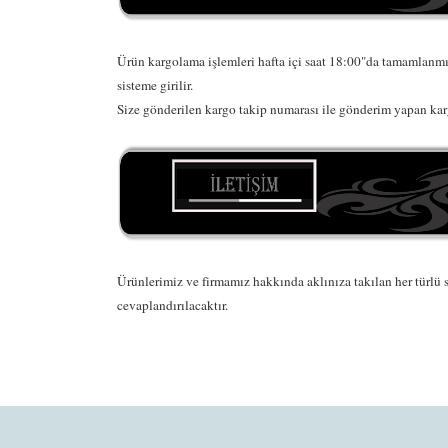
Ürün kargolama işlemleri hafta içi saat 18:00"da tamamlanmış
sisteme girilir.
Size gönderilen kargo takip numarası ile gönderim yapan karg
Ürünlerimiz ve firmamız hakkında aklınıza takılan her türlü s
cevaplandırılacaktır.
Bu ürünün fiyat bilgisi, resim, ürün açıklamaların
Görüş ve önerileriniz için teşekkür ederiz.