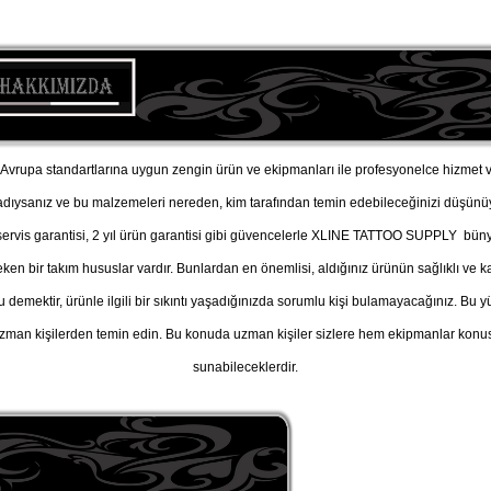
vrupa standartlarına uygun zengin ürün ve ekipmanları ile profesyonelce hizmet v
adıysanız ve bu malzemeleri nereden, kim tarafından temin edebileceğinizi düşü
, servis garantisi, 2 yıl ürün garantisi gibi güvencelerle XLINE TATTOO SUPPLY büny
n bir takım hususlar vardır. Bunlardan en önemlisi, aldığınız ürünün sağlıklı ve kal
u demektir, ürünle ilgili bir sıkıntı yaşadığınızda sorumlu kişi bulamayacağınız. B
man kişilerden temin edin. Bu konuda uzman kişiler sizlere hem ekipmanlar konusu
sunabileceklerdir.