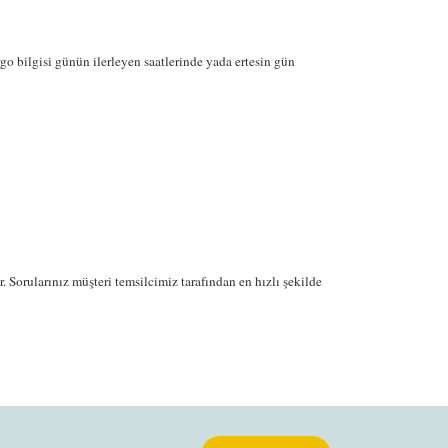
o bilgisi günün ilerleyen saatlerinde yada ertesin gün
 Sorularınız müşteri temsilcimiz tarafından en hızlı şekilde
rak tarafımıza iletebilirsiniz.