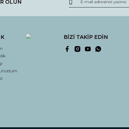
R OLUN
r.
Yorum Yaz
İK
BİZİ TAKİP EDİN
m
lik
şi
 Unuttum
Gönder
iz