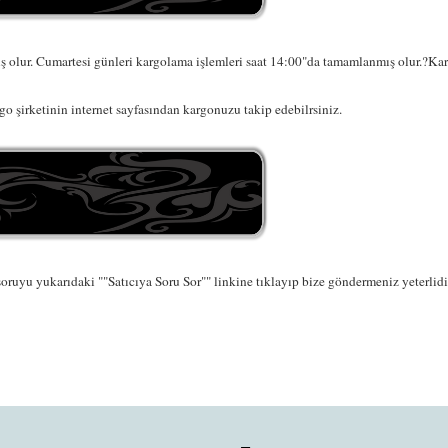
 olur. Cumartesi günleri kargolama işlemleri saat 14:00"da tamamlanmış olur.?Karg
o şirketinin internet sayfasından kargonuzu takip edebilrsiniz.
oruyu yukarıdaki ""Satıcıya Soru Sor"" linkine tıklayıp bize göndermeniz yeterlidir.
da ve diğer konularda yetersiz gördüğünüz noktaları öneri formunu kullana
Bu ürüne ilk yorumu siz yapın!