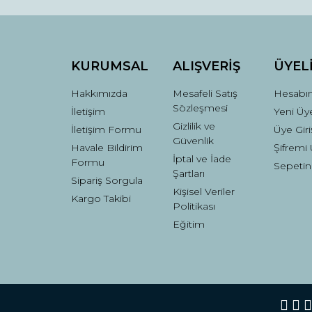
Ürün bilgilerinde hatalar bulunuyor.
Ürün fiyatı diğer sitelerden daha pahalı.
Bu ürüne benzer farklı alternatifler olmalı.
KURUMSAL
ALIŞVERİŞ
ÜYEL
Hakkımızda
Mesafeli Satış
Hesabı
Sözleşmesi
İletişim
Yeni Üye
Gizlilik ve
İletişim Formu
Üye Giri
Güvenlik
Havale Bildirim
Şifremi
İptal ve İade
Formu
Sepetin
Şartları
Sipariş Sorgula
Kişisel Veriler
Kargo Takibi
Politikası
Eğitim