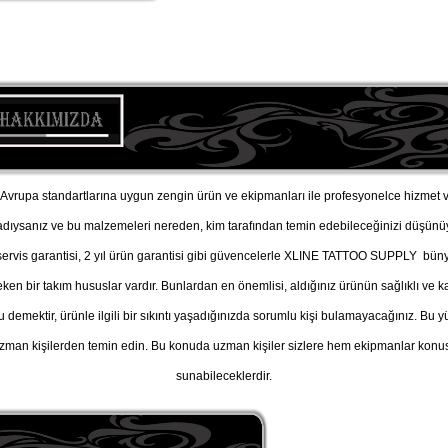
vrupa standartlarına uygun zengin ürün ve ekipmanları ile profesyonelce hizmet v
adıysanız ve bu malzemeleri nereden, kim tarafından temin edebileceğinizi düşü
, servis garantisi, 2 yıl ürün garantisi gibi güvencelerle XLINE TATTOO SUPPLY büny
n bir takım hususlar vardır. Bunlardan en önemlisi, aldığınız ürünün sağlıklı ve kal
u demektir, ürünle ilgili bir sıkıntı yaşadığınızda sorumlu kişi bulamayacağınız. B
man kişilerden temin edin. Bu konuda uzman kişiler sizlere hem ekipmanlar konusu
sunabileceklerdir.