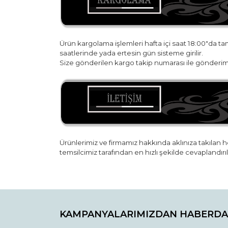
Ürün kargolama işlemleri hafta içi saat 18:00"da t
saatlerinde yada ertesin gün sisteme girilir.
Size gönderilen kargo takip numarası ile gönderim 
Ürünlerimiz ve firmamız hakkında aklınıza takılan he
temsilcimiz tarafından en hızlı şekilde cevaplandırıl
Bu ürünün fiyat bilgisi, resim, ürün açıklamaların
Görüş ve önerileriniz için teşekkür ederiz.
KAMPANYALARIMIZDAN HABERDA
Ürün resmi kalitesiz, bozuk veya görüntülenemiyo
Ürün açıklamasında eksik bilgiler bulunuyor.