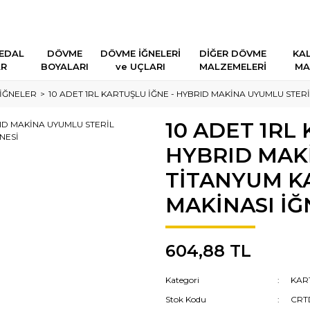
EDAL
DÖVME
DÖVME İĞNELERİ
DİĞER DÖVME
KAL
AR
BOYALARI
ve UÇLARI
MALZEMELERİ
MA
İĞNELER
10 ADET 1RL KARTUŞLU İĞNE - HYBRID MAKİNA UYUMLU STERİ
10 ADET 1RL
HYBRID MAK
TİTANYUM KA
MAKİNASI İĞ
604,88 TL
Kategori
KAR
Stok Kodu
CRT