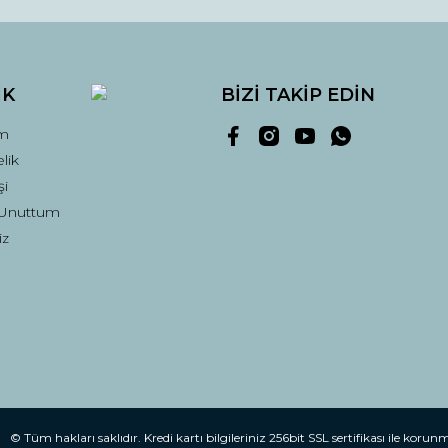
İK
BİZİ TAKİP EDİN
m
lik
şi
 Unuttum
Gönder
iz
© Tüm hakları saklıdır. Kredi kartı bilgileriniz 256bit SSL sertifikası ile korun