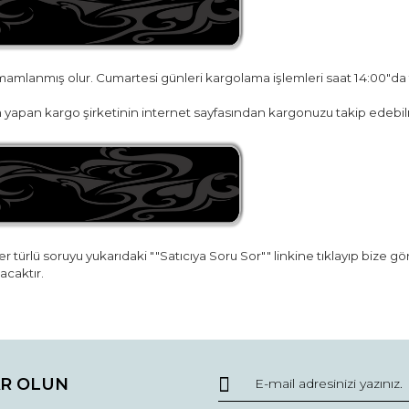
amamlanmış olur. Cumartesi günleri kargolama işlemleri saat 14:00"da
yapan kargo şirketinin internet sayfasından kargonuzu takip edebilr
r türlü soruyu yukarıdaki ""Satıcıya Soru Sor"" linkine tıklayıp bize g
acaktır.
da ve diğer konularda yetersiz gördüğünüz noktaları öneri formunu kullana
Bu ürüne ilk yorumu siz yapın!
R OLUN
r.
Yorum Yaz