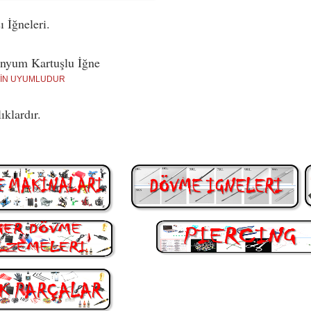
İğneleri.
inyum Kartuşlu İğne
İÇİN UYUMLUDUR
ıklardır.