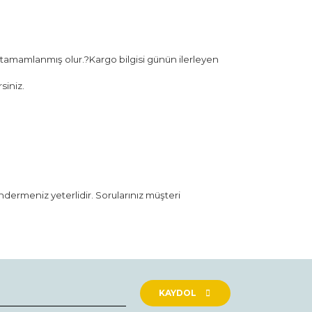
 tamamlanmış olur.?Kargo bilgisi günün ilerleyen
siniz.
öndermeniz yeterlidir. Sorularınız müşteri
rak tarafımıza iletebilirsiniz.
KAYDOL