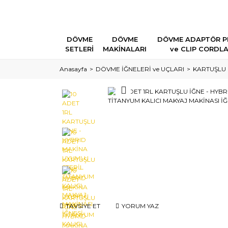
DÖVME
DÖVME
DÖVME ADAPTÖR P
SETLERİ
MAKİNALARI
ve CLIP CORDL
Anasayfa
DÖVME İĞNELERİ ve UÇLARI
KARTUŞLU 
TAVSİYE ET
YORUM YAZ