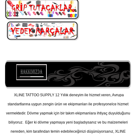
XLINE TATTOO SUPPLY 12 Yıllık deneyim ile hizmet veren, Avrupa
standartlarına uygun zengin ürün ve ekipmanları ile profesyonelce hizmet
vermektedir. Dövme yapmak için bir takım ekipmanlara ihtiyaç duyulduğunu
biliyoruz. Eğer ki dövme yapmaya yeni başladıysanız ve bu malzemeleri
nereden, kim tarafından temin edebileceğinizi düşünüyorsanız, XLINE