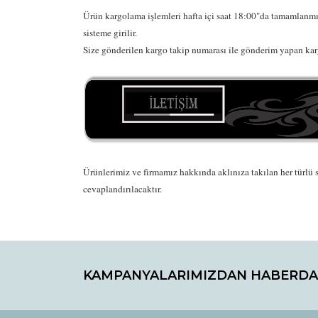
Ürün kargolama işlemleri hafta içi saat 18:00"da tamamlanmış
sisteme girilir.
Size gönderilen kargo takip numarası ile gönderim yapan karg
Ürünlerimiz ve firmamız hakkında aklınıza takılan her türlü s
cevaplandırılacaktır.
Bu ürünün fiyat bilgisi, resim, ürün açıklamaların
Görüş ve önerileriniz için teşekkür ederiz.
KAMPANYALARIMIZDAN HABERDA
Ürün resmi kalitesiz, bozuk veya görüntülenemiyo
Ürün açıklamasında eksik bilgiler bulunuyor.
Ürün bilgilerinde hatalar bulunuyor.