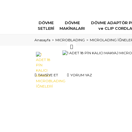
DÖVME
DÖVME
DÖVME ADAPTÖR P
SETLERİ
MAKİNALARI
ve CLIP CORDL
Anasayfa
MICROBLADING
MICROLADING İĞNELE
TAVSİYE ET
YORUM YAZ