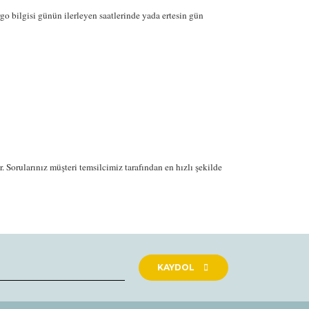
o bilgisi günün ilerleyen saatlerinde yada ertesin gün
 Sorularınız müşteri temsilcimiz tarafından en hızlı şekilde
rak tarafımıza iletebilirsiniz.
KAYDOL