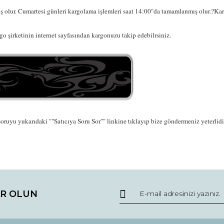
 olur. Cumartesi günleri kargolama işlemleri saat 14:00"da tamamlanmış olur.?Karg
o şirketinin internet sayfasından kargonuzu takip edebilrsiniz.
oruyu yukarıdaki ""Satıcıya Soru Sor"" linkine tıklayıp bize göndermeniz yeterlidir.
da ve diğer konularda yetersiz gördüğünüz noktaları öneri formunu kullana
Bu ürüne ilk yorumu siz yapın!
R OLUN
r.
Yorum Yaz