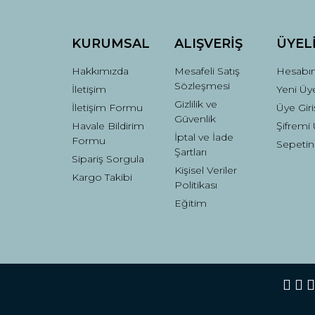
Ürün fiyatı diğer sitelerden daha pahalı.
Bu ürüne benzer farklı alternatifler olmalı.
KURUMSAL
ALIŞVERİŞ
ÜYEL
Hakkımızda
Mesafeli Satış
Hesabı
Sözleşmesi
İletişim
Yeni Üye
Gizlilik ve
İletişim Formu
Üye Giri
Güvenlik
Havale Bildirim
Şifremi
İptal ve İade
Formu
Sepetin
Şartları
Sipariş Sorgula
Kişisel Veriler
Kargo Takibi
Politikası
Eğitim