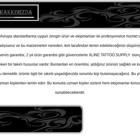
vrupa standartlarına uygun zengin ürün ve ekipmanları ile profesyonelce hizmet v
adıysanız ve bu malzemeleri nereden, kim tarafından temin edebileceğinizi düşü
, servis garantisi, 2 yıl ürün garantisi gibi güvencelerle XLINE TATTOO SUPPLY büny
n bir takım hususlar vardır. Bunlardan en önemlisi, aldığınız ürünün sağlıklı ve kal
u demektir, ürünle ilgili bir sıkıntı yaşadığınızda sorumlu kişi bulamayacağınız. B
man kişilerden temin edin. Bu konuda uzman kişiler sizlere hem ekipmanlar konusu
sunabileceklerdir.