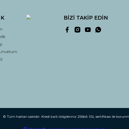
İK
BİZİ TAKİP EDİN
m
lik
şi
 Unuttum
Gönder
iz
© Tüm hakları saklıdır. Kredi kartı bilgileriniz 256bit SSL sertifikası ile korun