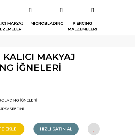
ICI MAKYAJ
MICROBLADING
PIERCING
LZEMELERİ
MALZEMELERI
N KALICI MAKYAJ
NG İĞNELERİ
ROLADING İĞNELERİ
JPSAS118PIN1
TE EKLE
HIZLI SATIN AL