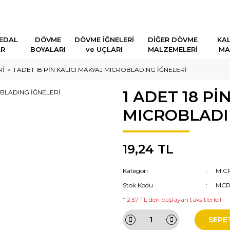
EDAL
DÖVME
DÖVME İĞNELERİ
DİĞER DÖVME
KAL
AR
BOYALARI
ve UÇLARI
MALZEMELERİ
MA
Rİ
1 ADET 18 PİN KALICI MAKYAJ MICROBLADING İĞNELERİ
1 ADET 18 Pİ
MICROBLADI
19,24 TL
Kategori
MIC
Stok Kodu
MCR
* 2,57 TL den başlayan taksitlerle!!
SEPE